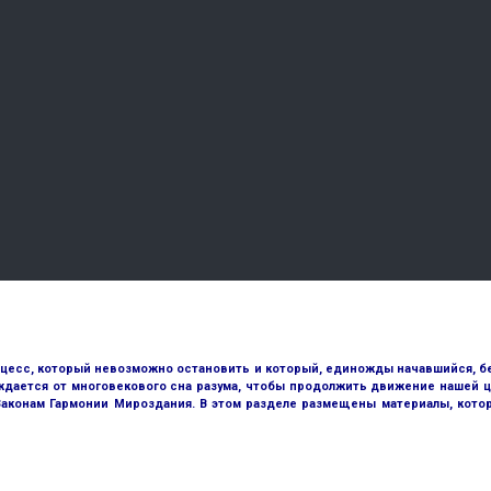
оцесс, который невозможно остановить и который, единожды начавшийся, бе
ждается от многовекового сна разума, чтобы продолжить движение нашей ц
 Законам Гармонии Мироздания. В этом разделе размещены материалы, кото