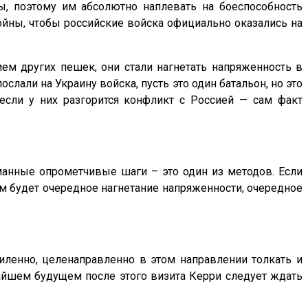
ны, поэтому им абсолютно наплевать на боеспособность
войны, чтобы российские войска официально оказались на
ием других пешек, они стали нагнетать напряженность в
слали на Украину войска, пусть это один батальон, но это
если у них разгорится конфликт с Россией — сам факт
уманные опрометчивые шаги – это один из методов. Если
пом будет очередное нагнетание напряженности, очередное
силенно, целенаправленно в этом направлении толкать и
жайшем будущем после этого визита Керри следует ждать