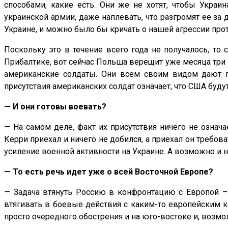
способами, какие есть. Они же не хотят, чтобы Украи
украинской армии, даже наплевать, что разгромят ее за
Украине, и можно было бы кричать о нашей агрессии пр
Поскольку это в течение всего года не получалось, то
Прибалтике, вот сейчас Польша верещит уже месяца три по
американские солдаты. Они всем своим видом дают по
присутствия американских солдат означает, что США будут
— И они готовы воевать?
— На самом деле, факт их присутствия ничего не означ
Керри приехал и ничего не добился, а приехал он требов
усиление военной активности на Украине. А возможно и не
— То есть речь идет уже о всей Восточной Европе?
— Задача втянуть Россию в конфронтацию с Европой – н
втягивать в боевые действия с каким-то европейским к
просто очередного обострения и на юго-востоке и, возмо