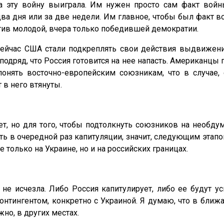
на эту войну выиграла. Им нужен просто сам факт вой
 два дня или за две недели. Им главное, чтобы был факт 
отив молодой, вчера только победившей демократии.
 сейчас США стали подкреплять свои действия выдвижен
дряд, что Россия готовится на нее напасть. Американцы по
нять восточно-европейским союзникам, что в случае, 
 в него втянуты.
ает, но для того, чтобы подтолкнуть союзников на необд
ать в очередной раз капитуляции, значит, следующим эта
 только на Украине, но и на российских границах.
е исчезла. Либо Россия капитулирует, либо ее будут у
онтингентом, конкретно с Украиной. Я думаю, что в бли
жно, в других местах.