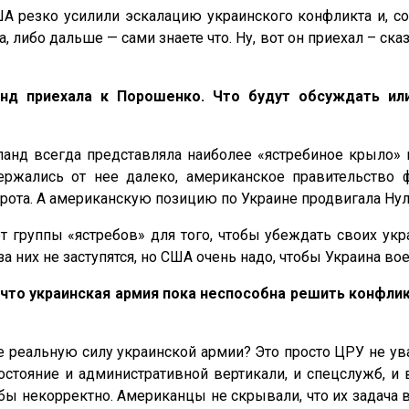
А резко усилили эскалацию украинского конфликта и, со
либо дальше — сами знаете что. Ну, вот он приехал – сказа
нд приехала к Порошенко. Что будут обсуждать ил
анд всегда представляла наиболее «ястребиное крыло» 
держались от нее далеко, американское правительство
орота. А американскую позицию по Украине продвигала Нул
 группы «ястребов» для того, чтобы убеждать своих укр
за них не заступятся, но США очень надо, чтобы Украина во
что украинская армия пока неспособна решить конфл
 реальную силу украинской армии? Это просто ЦРУ не ува
состояние и административной вертикали, и спецслужб, 
ы некорректно. Американцы не скрывали, что их задача в