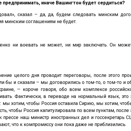
не предпринимать, иначе Вашингтон будет сердиться?
довал», сказал – да, да, будем следовать минским дог
ния минским соглашениям не будет.
шенко ни воевать не может, ни мир заключать. Он може
чение целого дня проводит переговоры, после этого про
и бы и сказали – мы договорились о том-то, о том-то и о
раине, — короче говоря, обо всем комплексе российс
вать. Фактически, в переводе на нормальный язык, это 
т: мы хотим, чтобы Россия оставила Сирию, мы хотим, что
есть, чтобы Россия капитулировала по всем пунктам, посл
 к прессе наш министр иностранных дел и госсекретарь 
ают, что к компромиссу они пока даже не приблизились.