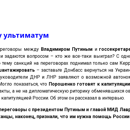
у ультиматум
ереговоры между
Владимиром Путиным
и
госсекрета
и задаются вопросом – кто же все-таки выиграл? С одно
 тему санкций на переговорах поднимал только сам Керри
антажировать
– заставьте Донбасс вернуться на Украи
руководители ДНР и ЛНР заявляют о возможной автоном
Могло показаться, что
Порошенко готовят к капитуляции
акты, а не на дипломатическую риторику обменявшихся ов
 капитуляцией России. Об этом он рассказал в интервью.
 переговоры с президентом Путиным и главой МИД Ла
анцы, наконец, признали, что им нужна помощь России