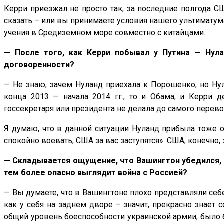
Керри приезжал не просто так, за последние полгода СШ
сказать – или вы принимаете условия нашего ультиматума, 
учения в Средиземном море совместно с китайцами.
— После того, как Керри побывал у Путина — Нула
договоренности?
— Не знаю, зачем Нуланд приехала к Порошенко, но Нул
конца 2013 — начала 2014 гг., то и Обама, и Керри 
госсекретаря или президента не делала до самого перев
Я думаю, что в данной ситуации Нуланд прибыла тоже от
спокойно воевать, США за вас заступятся». США, конечно, 
— Складывается ощущение, что Вашингтон убедился, 
тем более опасно выглядит война с Россией?
— Вы думаете, что в Вашингтоне плохо представляли себе
как у себя на заднем дворе – значит, прекрасно знает 
общий уровень боеспособности украинской армии, было б