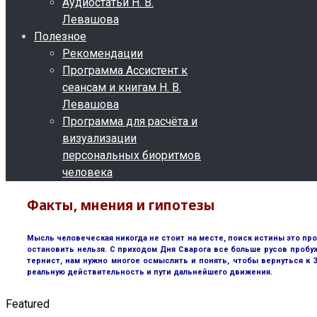
Аудиостатьи Н. В.
Левашова
Полезное
Рекомендации
Программа Ассистент к
сеансам и книгам Н. В.
Левашова
Программа для расчёта и
визуализации
персональных биоритмов
человека
Факты, мнения и гипотезы
Мысль человеческая никогда не стоит на месте, поиск истины это пр
остановить нельзя. С приходом Дня Сварога все больше русов пробу
тернист, нам нужно многое осмыслить и понять, чтобы вернуться к
реальную действительность и пути дальнейшего движения.
Featured