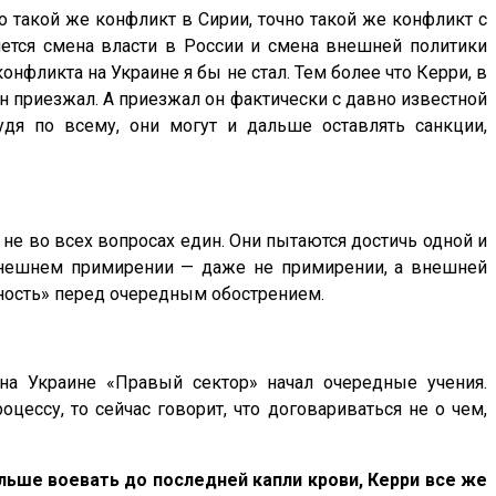
о такой же конфликт в Сирии, точно такой же конфликт с
яется смена власти в России и смена внешней политики
нфликта на Украине я бы не стал. Тем более что Керри, в
он приезжал. А приезжал он фактически с давно известной
удя по всему, они могут и дальше оставлять санкции,
 не во всех вопросах един. Они пытаются достичь одной и
ы внешнем примирении — даже не примирении, а внешней
ожность» перед очередным обострением.
 на Украине «Правый сектор» начал очередные учения.
ессу, то сейчас говорит, что договариваться не о чем,
льше воевать до последней капли крови, Керри все же