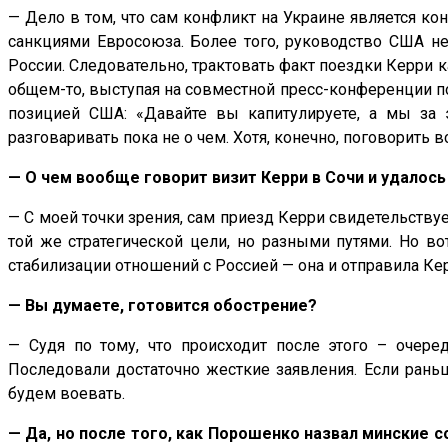
— Дело в том, что сам конфликт на Украине является ко
санкциями Евросоюза. Более того, руководство США не
России. Следовательно, трактовать факт поездки Керри к
общем-то, выступая на совместной пресс-конференции пос
позицией США: «Давайте вы капитулируете, а мы за э
разговаривать пока не о чем. Хотя, конечно, поговорить в
— О чем вообще говорит визит Керри в Сочи и удалось
— С моей точки зрения, сам приезд Керри свидетельствуе
той же стратегической цели, но разными путями. Но в
стабилизации отношений с Россией — она и отправила Ке
— Вы думаете, готовится обострение?
— Судя по тому, что происходит после этого – очере
Последовали достаточно жесткие заявления. Если раньш
будем воевать.
— Да, но после того, как Порошенко назвал минские 