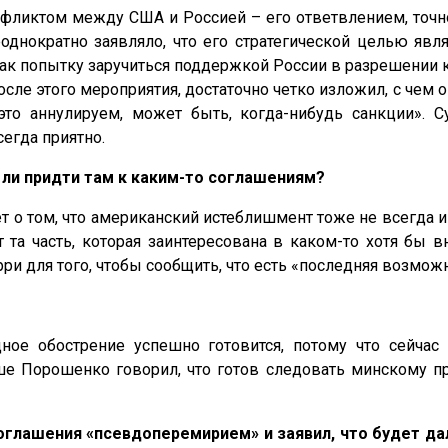
нфликтом между США и Россией – его ответвлением, точн
однократно заявляло, что его стратегической целью явл
ак попытку заручиться поддержкой России в разрешении ко
ле этого мероприятия, достаточно четко изложил, с чем 
то аннулируем, может быть, когда-нибудь санкции». С
сегда приятно.
 ли придти там к каким-то соглашениям?
т о том, что американский истеблишмент тоже не всегда и
от та часть, которая заинтересована в каком-то хотя б
рри для того, чтобы сообщить, что есть «последняя возм
дное обострение успешно готовится, потому что сейчас
е Порошенко говорил, что готов следовать минскому проц
соглашения «псевдоперемирием» и заявил, что будет да