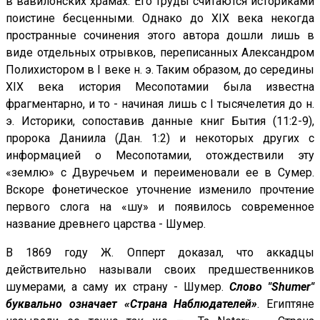
в вавилонских храмах. Его труды считаются историками
поистине бесценными. Однако до XIX века некогда
пространные сочинения этого автора дошли лишь в
виде отдельных отрывков, переписанных Александром
Полихистором в I веке н. э. Таким образом, до середины
XIX века история Месопотамии была известна
фрагментарно, и то - начиная лишь с I тысячелетия до н.
э. Историки, сопоставив данные книг Бытия (11:2-9),
пророка Даниила (Дан. 1:2) и некоторых других с
информацией о Месопотамии, отождествили эту
«землю» с Двуречьем и переименовали ее в Сумер.
Вскоре фонетическое уточнение изменило прочтение
первого слога на «шу» и появилось современное
название древнего царства - Шумер.
В 1869 году Ж. Опперт доказал, что аккадцы
действительно называли своих предшественников
шумерами, а саму их страну - Шумер.
Слово "Shumer"
буквально означает «Страна Наблюдателей»
. Египтяне