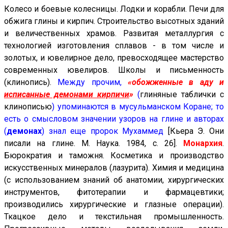
Колесо и боевые колесницы. Лодки и корабли. Печи для
обжига глины и кирпич. Строительство высотных зданий
и величественных храмов. Развитая металлургия с
технологией изготовления сплавов - в том числе и
золотых, и ювелирное дело, превосходящее мастерство
современных ювелиров. Школы и письменность
(клинопись).
Между прочим,
«обожженные в аду и
исписанные демонами кирпичи
»
(
глиняные таблички с
клинописью
) упоминаются в мусульманском Коране; то
есть о смысловом значении узоров на глине и авторах
(
демонах
) знал еще пророк Мухаммед
[Кьера Э. Они
писали на глине. М. Наука. 1984, с. 26].
Монархия
.
Бюрократия и таможня. Косметика и производство
искусственных минералов (лазурита). Химия и медицина
(с использованием знаний об анатомии, хирургических
инструментов, фитотерапии и фармацевтики;
производились хирургические и глазные операции).
Ткацкое дело и текстильная промышленность.