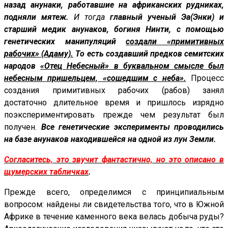
назад анунаки, работавшие на африканских рудниках,
подняли мятеж.
И тогда
главный ученый Эа(Энки) и
старший медик анунаков, богиня Нинти, с помощью
генетических манипуляций
создали «примитивных
рабочих» (Адаму).
То есть создавший предков семитских
народов
«Отец Небесный» в буквальном смысле был
небесным пришельцем, «сошедшим с неба».
Процесс
создания примитивных рабочих (рабов) занял
достаточно длительное время и пришлось изрядно
поэкспериментировать прежде чем результат был
получен.
Все генетические эксперименты проводились
на базе анунаков находившейся на одной из лун Земли.
Согласитесь, это звучит фантастично, но это описано в
щумерских табличках
.
Прежде всего, определимся с принципиальным
вопросом: найдены ли свидетельства того, что в Южной
Африке в течение каменного века велась добыча руды?