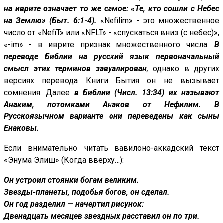
на иврите означает то же самое: «Те, кто сошли с Небес
на Землю» (Быт. 6:1-4).
«Nefilim» - это множественное
число от «NefiT» или «NFLT» - «спускаться вниз (с небес)»,
«-im» - в иврите признак множественного числа.
В
переводе Библии на русский язык первоначальный
смысл этих терминов завуалирован
,
однако в других
версиях перевода Книги Бытия он не вызывает
сомнения. Далее
в Библии (Числ. 13:34) их называют
Анаким, потомками Анаков от Нефилим. В
Русскоязычном варианте они переведены как сыны
Енаковы.
Если внимательно читать вавилоно-аккадский текст
«Энума Элиш» (Когда вверху…):
Он устроил стоянки богам великим.
Звезды-планеты, подобья богов, он сделал.
Он год разделил — начертил рисунок:
Двенадцать месяцев звездных расставил он по три.