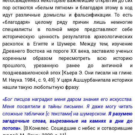
непосвященных некоторые важнейшие открытия до сих
пор остаются «белым пятном» и благодаря этому в ход
идут различные домыслы и фальсификации. То есть
«благодаря» целому ряду причин лишь немногие
специалисты в полной мере представляют себе
историческую ценность результатов археологических
раскопок в Египте и Шумере. Между тем, изучение
Древнего Востока на пороге XX века, заставило ученых
коренным образом пересмотреть всю историю
прошлого, урезанную ранее до античной и
поздневавилонской эпох [Кьера Э. Они писали на глине.
М. Наука. 1984., с. 9, 49]. У царя Ашшурбанипала историки
нашли такую любопытную фразу:
«Бог писцов наградил меня даром знания его искусства.
Меня посвятили в тайны письмен. Я даже могу читать
сложные таблички [с текстами] на шумерском.
Я разумею
загадочные слова, вырезанные на камнях в дни до
потопа».
[В.Конелес. Сошедшие с небес и сотворившие