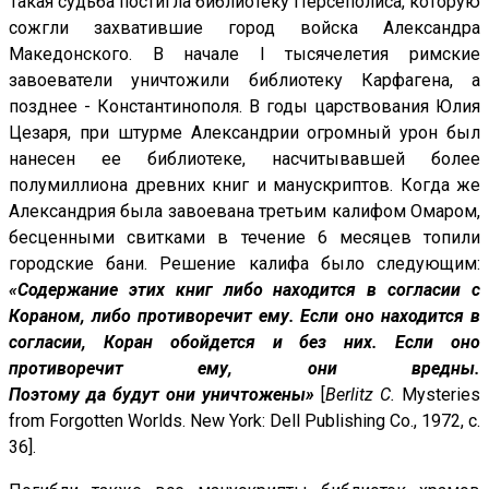
Такая судьба постигла библиотеку Персеполиса, которую
сожгли захватившие город войска Александра
Македонского. В начале I тысячелетия римские
завоеватели уничтожили библиотеку Карфагена, а
позднее - Константинополя. В годы царствования Юлия
Цезаря, при штурме Александрии огромный урон был
нанесен ее библиотеке, насчитывавшей более
полумиллиона древних книг и манускриптов. Когда же
Александрия была завоевана третьим калифом Омаром,
бесценными свитками в течение 6 месяцев топили
городские бани. Решение калифа было следующим:
«Содержание этих книг либо находится в согласии с
Кораном, либо противоречит ему. Если оно находится в
согласии, Коран обойдется и без них. Если оно
противоречит ему, они вредны.
Поэтому
да
будут
они
уничтожены
»
[
Berlitz C.
Mysteries
from Forgotten Worlds.
New York
: Dell Publishing Co., 1972
,
с
.
36].