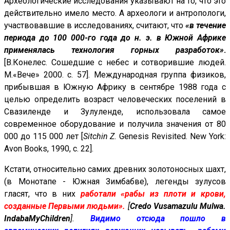
Археологические исследования указывают на то, что это
действительно имело место. А археологи и антропологи,
участвовавшие в исследованиях, считают, что
«в течение
периода до 100 000-го года до н. э. в Южной Африке
применялась технология горных разработок»
.
[В.Конелес. Сошедшие с небес и сотворившие людей.
М.«Вече» 2000. с. 57]. Международная группа физиков,
прибывшая в Южную Африку в сентябре 1988 года с
целью определить возраст человеческих поселений в
Свазиленде и Зулуленде, использовала самое
современное оборудование и получила значения от 80
000 до 115 000 лет [
Sitchin Z.
Genesis Revisited. New York:
Avon Books, 1990, с. 22].
Кстати, относительно самих древних золотоносных шахт,
(в Монотапе - Южная Зимбабве), легенды зулусов
гласят, что в них
работали «рабы из плоти и крови,
созданные Первыми людьми».
[
Credo Vusamazulu Mulwa.
Indaba
My
Children
].
Видимо отсюда пошло в