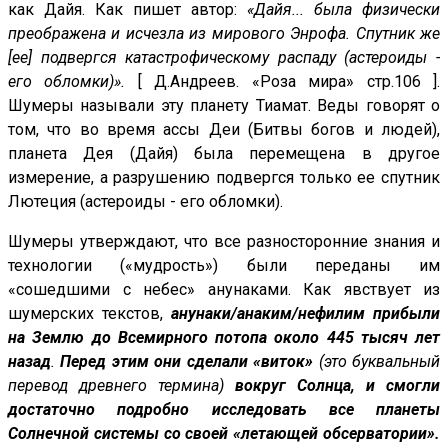
как Дайя. Как пишет автор:
«Дайя... была физически
преображена и исчезла из мирового Энрофа. Спутник же
[ее] подвергся катастрофическому распаду (астероиды -
его обломки)».
[ Д.Андреев. «Роза мира» стр.106 ].
Шумеры называли эту планету Тиамат. Веды говорят о
том, что во время ассы Деи (Битвы богов и людей),
планета Дея (Дайя) была перемещена в другое
измерение, а разрушению подвергся только ее спутник
Лютеция (астероиды - его обломки).
Шумеры утверждают, что все разносторонние знания и
технологии («мудрость») были переданы им
«сошедшими с небес» анунаками. Как явствует из
шумерских текстов,
анунаки/анаким/нефилим
прибыли
на Землю
до Всемирного потопа
около 445 тысяч лет
назад
.
Перед этим они сделали «виток»
(это буквальный
перевод древнего термина)
вокруг Солнца, и смогли
достаточно подробно исследовать все планеты
Солнечной системы со своей «летающей обсерватории».