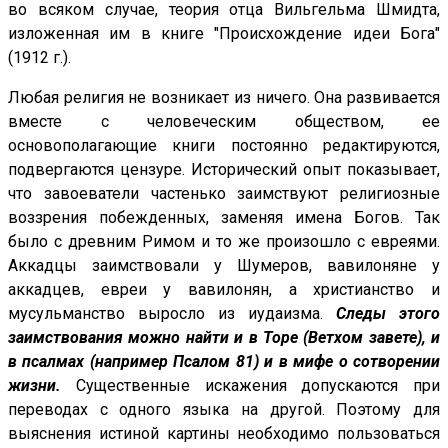
во всяком случае, теория отца Вильгельма Шмидта,
изложенная им в книге "Происхождение идеи Бога"
(1912 г.).
Любая религия не возникает из ничего. Она развивается
вместе с человеческим обществом, ее
основополагающие книги постоянно редактируются,
подвергаются цензуре. Исторический опыт показывает,
что завоеватели частенько заимствуют религиозные
воззрения побежденных, заменяя имена Богов. Так
было с древним Римом и то же произошло с евреями.
Аккадцы заимствовали у Шумеров, вавилоняне у
аккадцев, евреи у вавилонян, а христианство и
мусульманство выросло из иудаизма.
Следы этого
заимствования можно найти и в Торе (Ветхом завете), и
в псалмах (например Псалом 81) и в мифе о сотворении
жизни.
Существенные искажения допускаются при
переводах с одного языка на другой. Поэтому для
выяснения истиной картины необходимо пользоваться