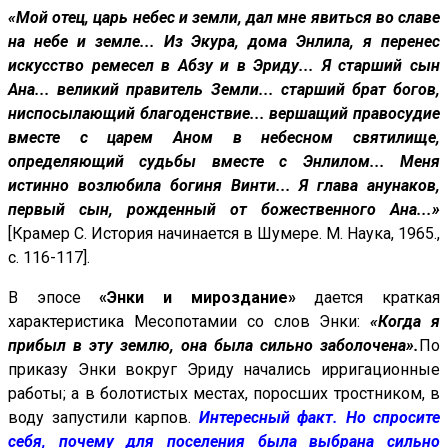
«Мой отец, царь небес и земли, дал мне явиться во славе
на небе и земле... Из Экура, дома Энлила, я перенес
искусство ремесел в Абзу и в Эриду... Я старший сын
Ана... великий правитель Земли... старший брат богов,
ниспосылающий благоденствие... вершащий правосудие
вместе с царем Аном в небесном святилище,
определяющий судьбы вместе с Энлилом... Меня
истинно возлюбила богиня Винти... Я глава анунаков,
первый сын, рожденный от божественного Ана...»
[Крамер С. История начинается в Шумере. М. Наука, 1965.,
с. 116-117].
В эпосе
«Энки и мироздание»
дается краткая
характеристика Месопотамии со слов Энки:
«Когда я
прибыл в эту землю, она была сильно заболочена».
По
приказу Энки вокруг Эриду начались ирригационные
работы; а в болотистых местах, поросших тростником, в
воду запустили карпов.
Интересный факт. Но спросите
себя, почему для поселения была выбрана сильно