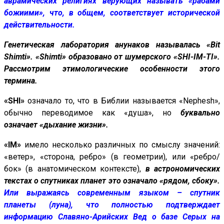
аврамических религиях верующих называть «рабами
божиими», что, в общем, соответствует исторической
действительности.
Генетическая лаборатория анунаков называлась «Bit
Shimti». «Shimti» образовано от шумерского «SHI-IM-TI».
Рассмотрим этимологические особенности этого
термина.
«SHI»
означало то, что в Библии называется «Nephesh»,
обычно переводимое как «душа», но
буквально
означает «дыхание жизни».
«IM»
имело несколько различных по смыслу значений:
«ветер», «сторона, ребро» (в геометрии), или «ребро/
бок» (в анатомическом контексте),
в астрономических
текстах о спутниках планет это означало «рядом, сбоку».
Или выражаясь современным языком – спутник
планеты (луна), что полностью подтверждает
информацию Славяно-Арийских Вед о базе Серых на