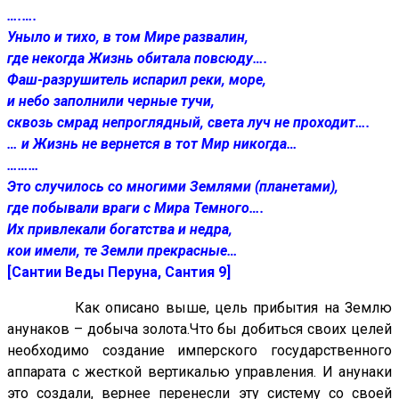
….….
Уныло и тихо, в том Мире развалин,
где некогда Жизнь обитала повсюду….
Фаш-разрушитель испарил реки, море,
и небо заполнили черные тучи,
сквозь смрад непроглядный, света луч не проходит….
… и Жизнь не вернется в тот Мир никогда…
………
Это случилось со многими Землями (планетами),
где побывали враги с Мира Темного….
Их привлекали богатства и недра,
кои имели, те Земли прекрасные…
[Сантии Веды Перуна, Сантия 9]
Как описано выше, цель прибытия на Землю
анунаков – добыча золота.Что бы добиться своих целей
необходимо создание имперского государственного
аппарата с жесткой вертикалью управления. И анунаки
это создали, вернее перенесли эту систему со своей