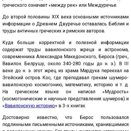
греческого означает «между рек» или Междуречье.
До второй половины XIX века основными источниками
информации о Древнем Двуречье оставалась Библия и
труды античных греческих и римских авторов.
Куда больше корректной и полезной информации
содержат труды вавилонского жреца и астронома,
современника Александра Македонского, Бероса (греч.,
Вавилон. Белрушу, около 340-280 годы до н. э.). В III
веке до н. э. этот жрец из храма Мардука переехал на
Эгейский остров Кос, где преподавал грекам шумеро-
вавилонскую космогонию, математику, историю и т. д.
На греческом языке он написал «Мудрость»
(космогонические и научные представления шумеров) и
«
Вавилонскую историю
» в 3-х книгах.
Достоверно известно, что Берос пользовался
подлинными письменными источниками, хранившимися