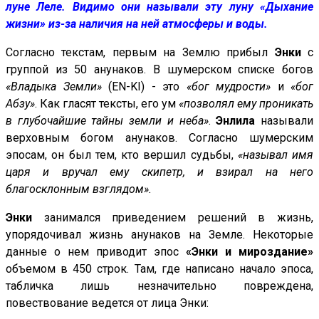
луне Леле. Видимо они называли эту луну «Дыхание
жизни» из-за наличия на ней атмосферы и воды.
Согласно текстам, первым на Землю прибыл
Энки
с
группой из 50 анунаков. В шумерском списке богов
«Владыка Земли»
(EN-KI) - это
«бог мудрости»
и
«бог
Абзу»
. Как гласят тексты, его ум
«позволял ему проникать
в глубочайшие тайны земли и неба»
.
Энлила
называли
верховным богом анунаков. Согласно шумерским
эпосам, он был тем, кто вершил судьбы,
«называл имя
царя и вручал ему скипетр, и взирал на него
благосклонным взглядом».
Энки
занимался приведением решений в жизнь,
упорядочивал жизнь анунаков на Земле. Некоторые
данные о нем приводит эпос
«Энки и мироздание»
объемом в 450 строк. Там, где написано начало эпоса,
табличка лишь незначительно повреждена,
повествование ведется от лица Энки: