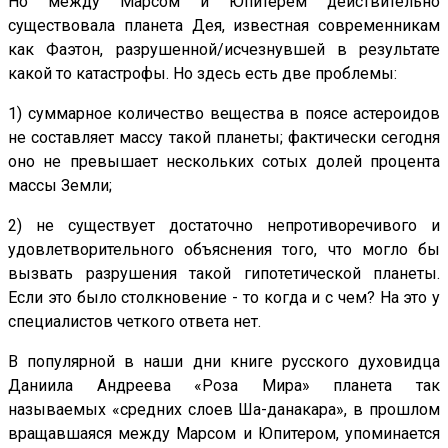
Но между Марсом и Юпитерем действительно
существовала планета Дея, известная современникам
как Фаэтон, разрушенной/исчезнувшей в результате
какой то катастрофы. Но здесь есть две проблемы:
1) суммарное количество вещества в поясе астероидов
не составляет массу такой планеты; фактически сегодня
оно не превышает нескольких сотых долей процента
массы Земли;
2) не существует достаточно непротиворечивого и
удовлетворительного объяснения того, что могло бы
вызвать разрушения такой гипотетической планеты.
Если это было столкновение - то когда и с чем? На это у
специалистов четкого ответа нет.
В популярной в наши дни книге русского духовидца
Даниила Андреева «Роза Мира» планета так
называемых «средних слоев Ша-данакара», в прошлом
вращавшаяся между Марсом и Юпитером, упоминается