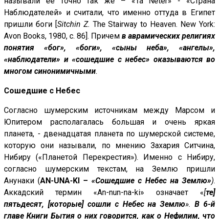
называли ее точно так же – «Та Neter» - «Страна
Наблюдателей» и считали, что именно оттуда в Египет
пришли боги [
Sitchin Z.
The Stairway to Heaven. New York:
Avon Books, 1980, с. 86]. Причем
в аврамических религиях
понятия «бог», «боги», «сыны неба», «ангелы»,
«наблюдатели» и «сошедшие с небес» оказываются во
многом синонимичными
.
Сошедшие с Небес
Согласно шумерским источникам между Марсом и
Юпитером располагалась большая и очень яркая
планета, - двенадцатая планета по шумерской системе,
которую они называли, по мнению Захария Ситчина,
Нибиру («Планетой Перекрестия»). Именно с Нибиру,
согласно шумерским текстам, на Землю пришли
Анунаки (
AN-UNA-KI –
«Сошедшие с Небес на Землю»
)
.
Аккадский термин «An-nun-na-ki» означает «
[
те]
пятьдесят, [которые] сошли с Небес на Землю
».
В 6-й
главе Книги Бытия о них говорится, как о Нефилим, что