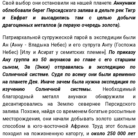
Свой выбор они остановили на нашей планете.
Аннунаки
облюбовали берег Персидского залива в дельте рек Тигр
и Евфрат и высадились там с целью добычи
драгоценных металлов (в первую очередь золота).
Патриархальной супружеской парой в экспедиции были
Ан (Анну - Владыка Небес) и его супруга Анту (Госпожа
Небес) [Илу и Асират у семитских племен].
По приказу
Ану группа из 50 анунаков во главе с его старшим
сыном, Эа (Энки) отправилась в экспедицию по
Солнечной системе. Судя по всему они были временно
на планете Дея. Иначе зачем была нужна экспедиция по
изучению Солнечной системы.
Необходимый
благородный металл анунаки обнаружили и
десантировались на Землю севернее Персидского
залива. Похоже, найдя со временем богатые россыпные
месторождения, они начали добывать золото шахтным
способом в юго-восточной Африке. Труд этот больше
походил на пожизненную каторгу, и
около 250 000 лет