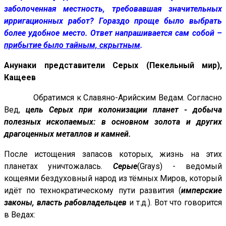
заболоченная местность, требовавшая значительных
ирригационных работ? Гораздо проще было выбрать
более удобное место. Ответ напрашивается сам собой –
прибытие было тайным, скрытным
.
Анунаки представители Серых (Пекельный мир),
Кащеев
Обратимся к Славяно-Арийским Ведам. Согласно
Вед,
цель Серых при колонизации планет - добыча
полезных ископаемых: в основном золота и других
драгоценных металлов и камней.
После истощения запасов которых, жизнь на этих
планетах уничтожалась.
Серые
(Grays) - ведомый
кощеями бездуховный народ из тёмных Миров, который
идёт по технократическому пути развития (
имперские
законы, власть рабовладельцев
и т.д.). Вот что говорится
в Ведах: