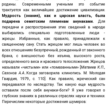
родины. Современными учеными это событие
трактуется как величайшее достижение цивилизации.
Мудрость (знания), как и царская власть, была
подарена семитским племенам анунаками.
Для
передачи и распространения этих сведений в народе
выбирались специально подготовленные люди -
жрецы. Избранные, как правило, принадлежали к
священному сану. Стать жрецом мог лишь человек во
всех отношениях безупречный, рожденный от законного
брака, с внешностью без изъяна, высокого роста,
определенного веса и красивого телосложения. Жрецов
называли «чистыми» или «помазанными» [
Матвеев К.П.
,
Сазонов А.А..
Когда заговорила клинопись. М. Молодая
Гвардия, 1979., с. 110]. Как правило, жреческий сан
передавался по наследству. Так какую еще мудрость
оставили после себя анунаки-боги? Я уже говорил о
глубоких знаниях в различных отраслях науки и техники.
Перечислим некоторые достижения шумеров: