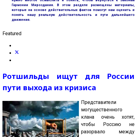
нужно многое осмыслить и понять, чтобы вернуться к Законам
Гармонии Мироздания. В этом разделе размещены материалы,
которые на основе действительных фактов помогут нам оценить и
понять нашу реальную действительность и пути дальнейшего
движения.
Featured
Ротшильды ищут для России
пути выхода из кризиса
Представители
могущественного
клана очень хотят,
чтобы Россию не
разорвало между