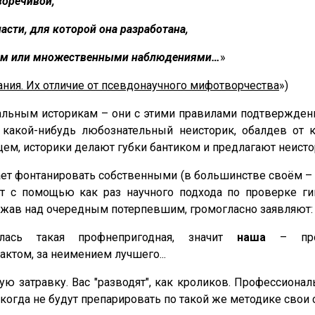
воречивой,
сти, для которой она разработана,
том или множественными наблюдениями…
»
ания. Их отличие от псевдонаучного мифотворчества
»)
льным историкам – они с этими правилами подтверждени
 какой-нибудь любознательный неисторик, обалдев от
ьцем, историки делают губки бантиком и предлагают неисто
ет фонтанировать собственными (в большинстве своём –
 с помощью как раз научного подхода по проверке гип
ржав над очередным потерпевшим, громогласно заявляют:
лась такая профнепригодная, значит
наша
– профе
ктом, за неимением лучшего...
ую затравку. Вас "разводят", как кроликов. Профессиона
икогда не будут препарировать по такой же методике св