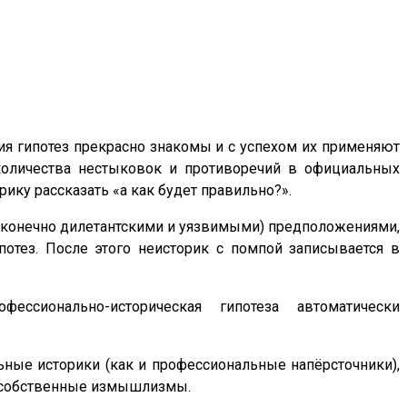
я гипотез прекрасно знакомы и с успехом их применяют
 количества нестыковок и противоречий в официальных
рику рассказать «а как будет правильно?».
 конечно дилетантскими и уязвимыми) предположениями,
отез. После этого неисторик с помпой записывается в
ссионально-историческая гипотеза автоматически
льные историки (как и профессиональные напёрсточники),
ои собственные измышлизмы.