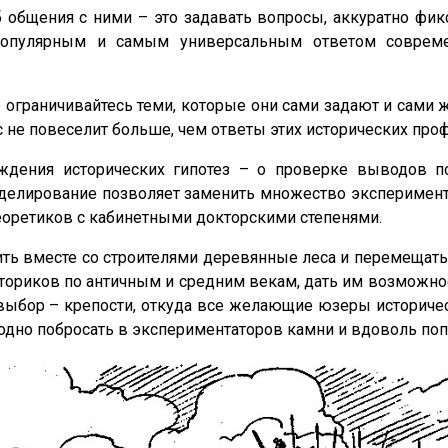
бщения с ними – это задавать вопросы, аккуратно фикс
популярным и самым универсальным ответом совреме
ограничивайтесь теми, которые они сами задают и сами же
с не повеселит больше, чем ответы этих исторических проф
рждения исторических гипотез – о проверке выводов
делирование позволяет заменить множество эксперимент
еоретиков с кабинетными докторскими степенями.
ть вместе со строителями деревянные леса и перемещать 
историков по античным и средним векам, дать им возможн
х выбор – крепости, откуда все желающие юзеры историч
но побросать в экспериментаторов камни и вдоволь попол