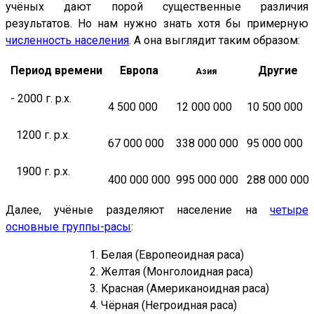
учёных дают порой существенные различия
результатов. Но нам нужно знать хотя бы примерную
численность населения
. А она выглядит таким образом:
Период времени
Европа
Другие
Азия
- 2000 г. р.х.
4 500 000
12 000 000
10 500 000
1200 г. р.х.
67 000 000
338 000 000
95 000 000
1900 г. р.х.
400 000 000
995 000 000
288 000 000
Далее, учёные разделяют население на
четыре
основные группы-расы
:
1. Белая (Европеоидная раса)
2. Желтая (Монголоидная раса)
3. Красная (Американоидная раса)
4. Чёрная (Негроидная раса)