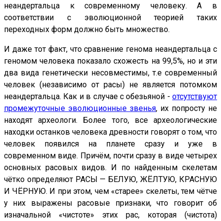
неандертальца к современному человеку. А в
соответствии с эволюционной теорией таких
переходных форм должно быть множество.
И даже тот факт, что сравнение генома неандертальца с
геномом человека показало схожесть на 99,5%, но и эти
два вида генетически несовместимы, т.е современный
человек (независимо от расы) не является потомком
неандертальца. Как и в случае с обезьяной -
отсутствуют
промежуточные эволюционные звенья
, их попросту не
находят археологи. Более того, все археологические
находки останков человека древности говорят о том, что
человек появился на планете сразу и уже в
современном виде. Причём, почти сразу в виде четырех
основных расовых видов. И по найденным скелетам
чётко определяют РАСЫ — БЕЛУЮ, ЖЁЛТУЮ, КРАСНУЮ
И ЧЁРНУЮ. И при этом, чем «старее» скелеты, тем чётче
у них выражены расовые признаки, что говорит об
изначальной «чистоте» этих рас, которая (чистота)