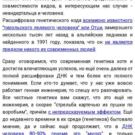
совместимости видов, в интересующем нас случае -
неандертальца и человека:
Расшифровка генетического кода
всемирно известного
"тирольского ледяного человека" или Отци
, замерзшего
несколько тысяч лет назад в альпийских ледниках и
найденного в 1991 году, показала, что он
не является
предком никого из современных людей
.
Сразу оговоримся, что современная генетика хотя и
достигла впечатляющих успехов, но ещё очень далека от
полной расшифровки ДНК и тем более его полного
понимания. Если кто-то думает, что у нас уже вовсю
работает генная инженерия, то спешу его разочаровать.
Все честные генетики вам скажут, что это ещё не
инженерия, а скорее “стрельба картечью из пушки по
воробьям”, причём
с непредсказуемым эффектом
. Ещё
до недавнего времени в их среде (генетиков) бытовало
мнение, да и сейчас ещё продолжает, что в
ДНК
человека 80-90% генома это “мусор”
и только