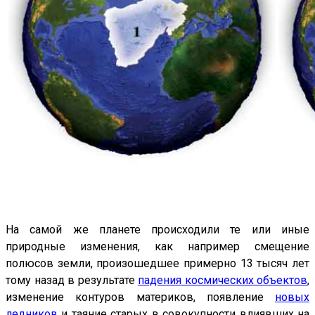
На самой же планете происходили те или иные
природные изменения, как например смещение
полюсов земли, произошедшее примерно 13 тысяч лет
тому назад в результате
падения космических объектов
,
изменение контуров материков, появление
новых
ледников
и таяние старых в совокупности влиявших на