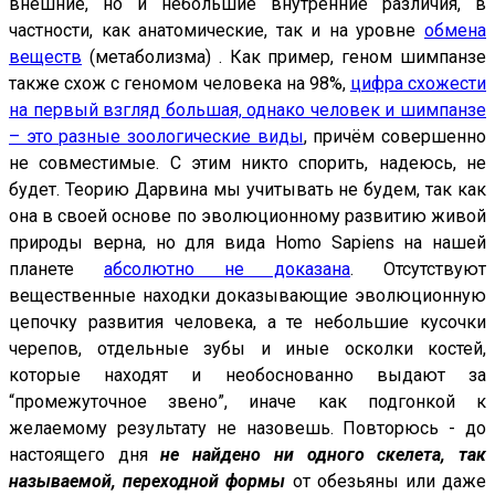
внешние, но и небольшие внутренние различия, в
частности, как анатомические, так и на уровне
обмена
веществ
(метаболизма) . Как пример, геном шимпанзе
также схож с геномом человека на 98%,
цифра схожести
на первый взгляд большая, однако человек и шимпанзе
– это разные зоологические виды
, причём совершенно
не совместимые. С этим никто спорить, надеюсь, не
будет. Теорию Дарвина мы учитывать не будем, так как
она в своей основе по эволюционному развитию живой
природы верна, но для вида Homo Sapiens на нашей
планете
абсолютно не доказана
. Отсутствуют
вещественные находки доказывающие эволюционную
цепочку развития человека, а те небольшие кусочки
черепов, отдельные зубы и иные осколки костей,
которые находят и необоснованно выдают за
“промежуточное звено”, иначе как подгонкой к
желаемому результату не назовешь. Повторюсь - до
настоящего дня
не найдено ни одного скелета, так
называемой, переходной формы
от обезьяны или даже