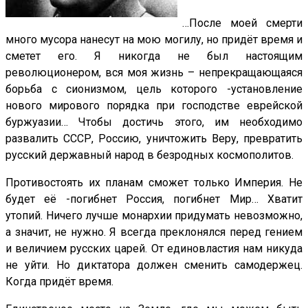
…После моей смерти
много мусора нанесут на мою могилу, но придёт время и
сметет его. Я никогда не был настоящим
революционером, вся моя жизнь – непрекращающаяся
борьба с сионизмом, цель которого -установление
нового мирового порядка при господстве еврейской
буржуазии… Чтобы достичь этого, им необходимо
развалить СССР, Россию, уничтожить Веру, превратить
русский державный народ в безродных космополитов.
Противостоять их планам сможет только Империя. Не
будет её -погибнет Россия, погибнет Мир… Хватит
утопий. Ничего лучше монархии придумать невозможно,
а значит, не нужно. Я всегда преклонялся перед гением
и величием русских царей. От единовластия нам никуда
не уйти. Но диктатора должен сменить самодержец.
Когда придёт время.