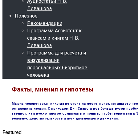
Аудиостатьи Н. В.
Левашова
Полезное
Рекомендации
Программа Ассистент к
сеансам и книгам Н. В.
Левашова
Программа для расчёта и
визуализации
персональных биоритмов
человека
Факты, мнения и гипотезы
Мысль человеческая никогда не стоит на месте, поиск истины это пр
остановить нельзя. С приходом Дня Сварога все больше русов пробу
тернист, нам нужно многое осмыслить и понять, чтобы вернуться к
реальную действительность и пути дальнейшего движения.
Featured