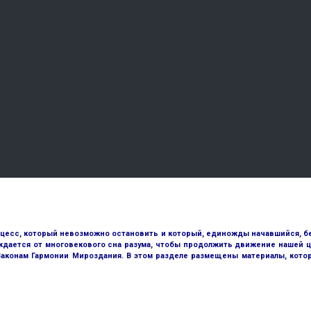
оцесс, который невозможно остановить и который, единожды начавшийся, бе
ждается от многовекового сна разума, чтобы продолжить движение нашей ц
 Законам Гармонии Мироздания. В этом разделе размещены материалы, кото