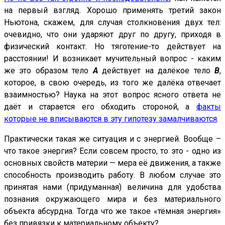
на первый взгляд. Хорошо применять третий закон
Ньютона, скажем, для случая столкновения двух тел:
очевидно, что они ударяют друг по другу, приходя в
физический контакт. Но тяготение-то действует на
расстоянии! И возникает мучительный вопрос - каким
же это образом тело
А
действует на далёкое тело
В
,
которое, в свою очередь, из того же далёка отвечает
взаимностью? Наука на этот вопрос ясного ответа не
даёт и старается его обходить стороной, а
факты
которые не вписываются в эту гипотезу замалчиваются
.
Практически такая же ситуация и с энергией. Вообще –
что такое энергия? Если совсем просто, то это - одно из
основных свойств материи — мера её движения, а также
способность производить работу. В любом случае это
принятая нами (придуманная) величина для удобства
познания окружающего мира и без материального
объекта абсурдна. Тогда что же такое «тёмная энергия»
без привязки к материальному объекту?