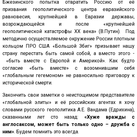
Бжезинского попытка отвратить Россию от её
призвания геополитического центра евразийского
равновесия, крупнейшей в Евразии державы,
возрождающейся и после «крупнейшей
геополитической катастрофы ХХ века» (В.Путин). Под
методично осуществляемое окружение России плотным
кольцом ПРО США «Большой Збиг» призывает нашу
страну перестать быть самой собой, а вместо этого -
«быть вместе с Европой и Америкой». Как будто
согласие «быть вместе» с возомнившим себя
«глобальным гегемоном» не равносильно приговору к
исторической смерти.
Закончить свои заметки о неистощимом представителе
«глобальной элиты» и её российских агентах я хочу
словами русского геополитика А.Е. Вандама (Едрихина),
сказанными лет сто назад:
«Хуже вражды с
англосаксом, может быть только одно – дружба с
ним»
. Будем помнить это всегда.