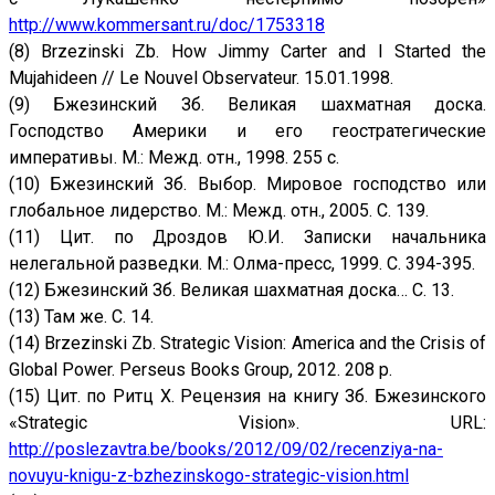
http://www.kommersant.ru/doc/1753318
(8) Brzezinski Zb. How Jimmy Carter and I Started the
Mujahideen // Le Nouvel Observateur. 15.01.1998.
(9) Бжезинский Зб. Великая шахматная доска.
Господство Америки и его геостратегические
императивы. М.: Межд. отн., 1998. 255 с.
(10) Бжезинский Зб. Выбор. Мировое господство или
глобальное лидерство. М.: Межд. отн., 2005. С. 139.
(11) Цит. по Дроздов Ю.И. Записки начальника
нелегальной разведки. М.: Олма-пресс, 1999. С. 394-395.
(12) Бжезинский Зб. Великая шахматная доска… С. 13.
(13) Там же. С. 14.
(14) Brzezinski Zb. Strategic Vision: America and the Crisis of
Global Power. Perseus Books Group, 2012. 208 p.
(15) Цит. по Ритц Х. Рецензия на книгу Зб. Бжезинского
«Strategic Vision». URL:
http://poslezavtra.be/books/2012/09/02/recenziya-na-
novuyu-knigu-z-bzhezinskogo-strategic-vision.html