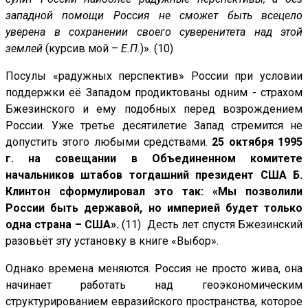
западной помощи Россия не сможет быть всецело
уверена в сохранении своего суверенитета над этой
землей
(курсив мой –
Е.П.
)». (10)
Посулы «радужных перспектив» России при условии
поддержки её Западом продиктованы одним - страхом
Бжезинского и ему подобных перед возрождением
России. Уже третье десятилетие Запад стремится не
допустить этого любыми средствами.
25 октября 1995
г. на совещании в Объединенном комитете
начальников штабов тогдашний президент США Б.
Клинтон сформулировал это так: «Мы позволили
России быть державой, но империей будет только
одна страна – США».
(11) Десть лет спустя Бжезинский
разовьёт эту установку в книге «Выбор».
Однако времена меняются. Россия не просто жива, она
начинает работать над геоэкономическим
структурированием евразийского пространства, которое