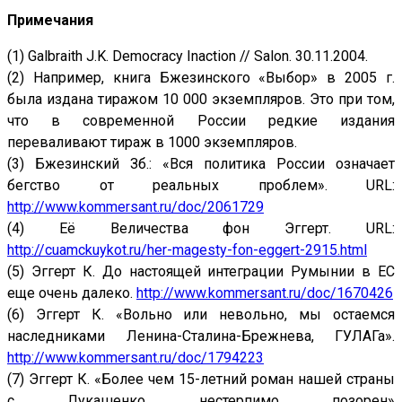
Примечания
(1) Galbraith J.K. Democracy Inaction // Salon. 30.11.2004.
(2) Например, книга Бжезинского «Выбор» в 2005 г.
была издана тиражом 10 000 экземпляров. Это при том,
что в современной России редкие издания
переваливают тираж в 1000 экземпляров.
(3) Бжезинский Зб.: «Вся политика России означает
бегство от реальных проблем». URL:
http://www.kommersant.ru/doc/2061729
(4) Её Величества фон Эггерт. URL:
http://cuamckuykot.ru/her-magesty-fon-eggert-2915.html
(5) Эггерт К. До настоящей интеграции Румынии в ЕС
еще очень далеко.
http://www.kommersant.ru/doc/1670426
(6) Эггерт К. «Вольно или невольно, мы остаемся
наследниками Ленина-Сталина-Брежнева, ГУЛАГа».
http://www.kommersant.ru/doc/1794223
(7) Эггерт К. «Более чем 15-летний роман нашей страны
с Лукашенко нестерпимо позорен»