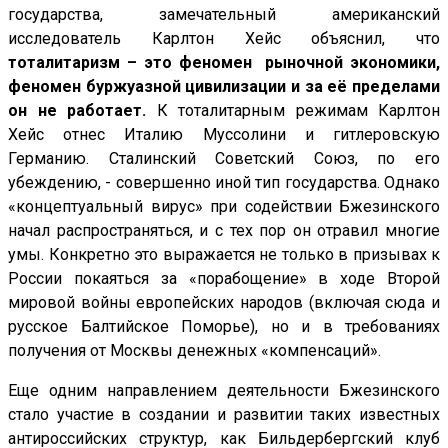
государства, замечательный американский
исследователь Карлтон Хейс объяснил, что
тоталитаризм – это феномен рыночной экономики,
феномен буржуазной цивилизации и за её пределами
он не работает.
К тоталитарным режимам Карлтон
Хейс отнес Италию Муссолини и гитлеровскую
Германию. Сталинский Советский Союз, по его
убеждению, - совершенно иной тип государства. Однако
«концептуальный вирус» при содействии Бжезинского
начал распространяться, и с тех пор он отравил многие
умы. Конкретно это выражается не только в призывах к
России покаяться за «порабощение» в ходе Второй
мировой войны европейских народов (включая сюда и
русское Балтийское Поморье), но и в требованиях
получения от Москвы денежных «компенсаций».
Еще одним направлением деятельности Бжезинского
стало участие в создании и развитии таких известных
антироссийских структур, как Бильдербергский клуб