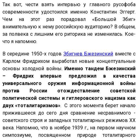
Так вот, чести взять интервью у главного русофоба
современности удостоился именно Константин Эггерт.
Чем на этот раз порадовал «Большой Збиг»
внимательную к нему российскую аудиторию? В общем,
за полвека с лишним его риторика не изменилась. Кое-
что я напомню.
В середине 1950-х годов
Збигнев Бжезинский
вместе с
Карлом Фридрихом выработал новые концептуальные
основы холодной войны.
Именно тандем Бжезинский
– Фридрих впервые предложил в качества
универсального оружия информационной войны
против России отождествление советской
политической системы и гитлеровского нацизма как
двух «тоталитаризмов»
. С этого момента берет начало
прижившееся до сего дня сравнение несравнимого -
советского строя и западных тоталитарных режимов ХХ
века. Напомню, что в ноябре 1939 г., на первом научном
симпозиуме, посвященном природе тоталитарного