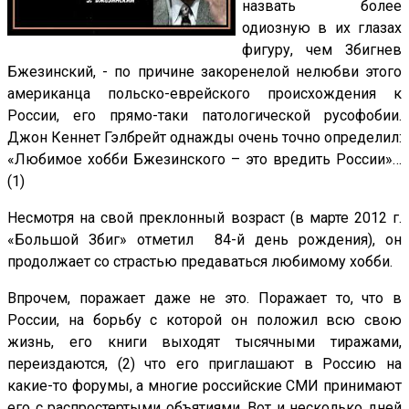
назвать более
одиозную в их глазах
фигуру, чем Збигнев
Бжезинский, - по причине закоренелой нелюбви этого
американца польско-еврейского происхождения к
России, его прямо-таки патологической русофобии.
Джон Кеннет Гэлбрейт однажды очень точно определил:
«Любимое хобби Бжезинского – это вредить России»…
(1)
Несмотря на свой преклонный возраст (в марте 2012 г.
«Большой Збиг» отметил 84-й день рождения), он
продолжает со страстью предаваться любимому хобби.
Впрочем, поражает даже не это. Поражает то, что в
России, на борьбу с которой он положил всю свою
жизнь, его книги выходят тысячными тиражами,
переиздаются, (2) что его приглашают в Россию на
какие-то форумы, а многие российские СМИ принимают
его с распростертыми объятиями. Вот и несколько дней