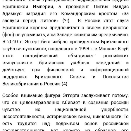
Британской Империи, а президент Литвы Валдас
Адамкус наградил его Командорским крестом «За
заслуги перед Литвой» (?!). В России этот слуга
Британской короны предпочитает о своем дворянстве
(фон) не упоминать, а на Западе кичится им чрезвычайно.
В 2010 г. Эггерт был избран президентом Британского
клуба выпускников, созданного в 1998 г. в Москве. Клуб
тоже специфический: объединяет российских
выпускников британских учебных заведений и
действует при финансовой и информационной
поддержке Британского Совета и Посольства
Великобритании в России. (4)
Особое внимание фигура Эггерта заслуживает потому,
что он целенаправленно вбивает в сознание россиян
чувство их национальной ущербности,
несостоятельности, исторической вины, никчемности. То
есть трудится над подрывом основ российской
государственности. Вот кое-что из образцов его