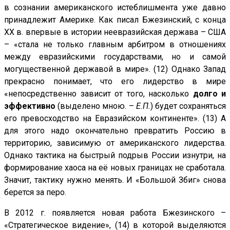
в сознании американского истеблишмента уже давно
принадлежит Америке. Как писал Бжезинский, с конца
ХХ в. впервые в истории неевразийская держава – США
– «стала не только главным арбитром в отношениях
между евразийскими государствами, но и самой
могущественной державой в мире». (12) Однако Запад
прекрасно понимает, что его лидерство в мире
«непосредственно зависит от того, насколько
долго и
эффективно
(выделено мною. –
Е.П.
) будет сохраняться
его превосходство на Евразийском континенте». (13) А
для этого надо окончательно превратить Россию в
территорию, зависимую от американского лидерства.
Однако тактика на быстрый подрыв России изнутри, на
формирование хаоса на её новых границах не сработала.
Значит, тактику нужно менять. И «Большой Збиг» снова
берется за перо.
В 2012 г. появляется новая работа Бжезинского –
«Стратегическое видение», (14) в которой выделяются