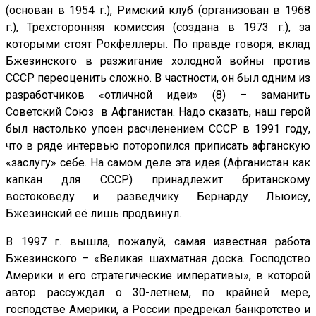
(основан в 1954 г.), Римский клуб (организован в 1968
г.), Трехсторонняя комиссия (создана в 1973 г.), за
которыми стоят Рокфеллеры. По правде говоря, вклад
Бжезинского в разжигание холодной войны против
СССР переоценить сложно. В частности, он был одним из
разработчиков «отличной идеи» (8) – заманить
Советский Союз в Афганистан. Надо сказать, наш герой
был настолько упоен расчленением СССР в 1991 году,
что в ряде интервью поторопился приписать афганскую
«заслугу» себе. На самом деле эта идея (Афганистан как
капкан для СССР) принадлежит британскому
востоковеду и разведчику Бернарду Льюису,
Бжезинский её лишь продвинул.
В 1997 г. вышла, пожалуй, самая известная работа
Бжезинского – «Великая шахматная доска. Господство
Америки и его стратегические императивы», в которой
автор рассуждал о 30-летнем, по крайней мере,
господстве Америки, а России предрекал банкротство и