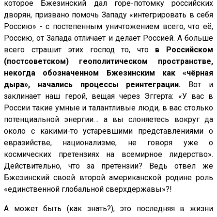
которое Бжезинский дал горе-потомку российских
дворян, призвано помочь Западу «интегрировать в себя
Россию» - с постепенным уничтожением всего, что её,
Россию, от Запада отличает и делает Россией. А больше
всего страшит этих господ то, что
в Российском
(постсоветском) геополитическом пространстве,
некогда обозначенном Бжезинским как «чёрная
дыра», начались процессы реинтеграции.
Вот и
заклинает наш герой, вещая через Эггерта: «У вас в
России такие умные и талантливые люди, в вас столько
потенциальной энергии… а вы слоняетесь вокруг да
около с какими-то устаревшими представлениями о
евразийстве, национализме, не говоря уже о
космических претензиях на всемирное лидерство».
Действительно, что за претензии? Ведь отвёл же
Бжезинский своей второй американской родине роль
«единственной глобальной сверхдержавы»?!
А может быть (как знать?), это последняя в жизни