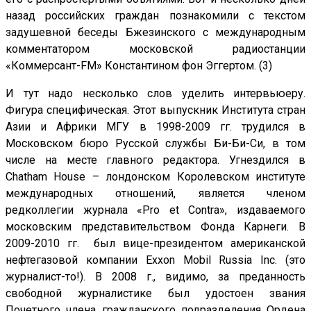
назад российских граждан познакомили с текстом
задушевной беседы Бжезинского с международным
комментатором московской радиостанции
«Коммерсант-FM» Константином фон Эггертом. (3)
И тут надо несколько слов уделить интервьюеру.
Фигура специфическая. Этот выпускник Института стран
Азии и Африки МГУ в 1998-2009 гг. трудился в
Московском бюро Русской службы Би-Би-Си, в том
числе на месте главного редактора. Угнездился в
Chatham House – лондонском Королевском институте
международных отношений, является членом
редколлегии журнала «Pro et Contra», издаваемого
московским представительством Фонда Карнеги. В
2009-2010 гг. был вице-президентом американской
нефтегазовой компании Exxon Mobil Russia Inc. (это
журналист-то!). В 2008 г., видимо, за преданность
свободной журналистике был удостоен звания
Почетного члена гражданского подразделения Ордена