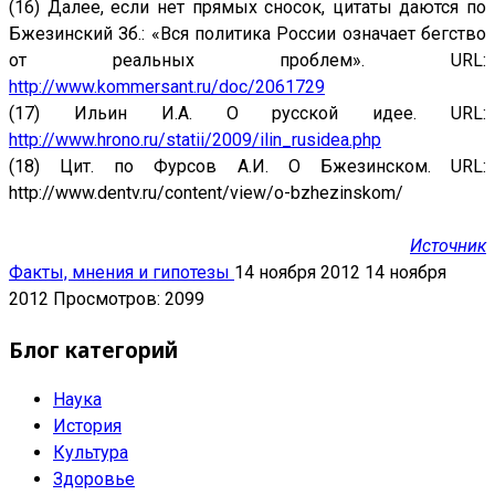
(16) Далее, если нет прямых сносок, цитаты даются по
Бжезинский Зб.: «Вся политика России означает бегство
от реальных проблем». URL:
http://www.kommersant.ru/doc/2061729
(17) Ильин И.А. О русской идее. URL:
http://www.hrono.ru/statii/2009/ilin_rusidea.php
(18) Цит. по Фурсов А.И. О Бжезинском. URL:
http://www.dentv.ru/content/view/o-bzhezinskom/
Источник
Факты, мнения и гипотезы
14 ноября 2012
14 ноября
2012
Просмотров: 2099
Блог категорий
Наука
История
Культура
Здоровье