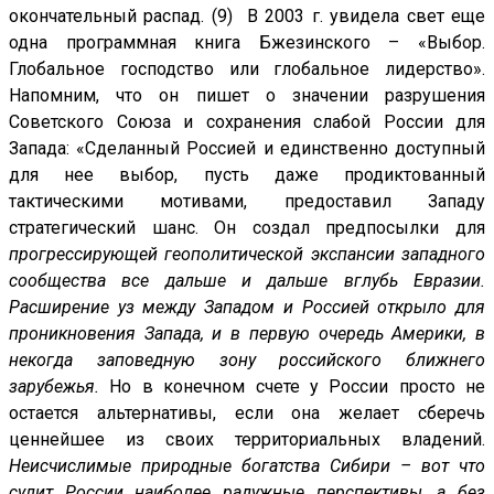
окончательный распад. (9) В 2003 г. увидела свет еще
одна программная книга Бжезинского – «Выбор.
Глобальное господство или глобальное лидерство».
Напомним, что он пишет о значении разрушения
Советского Союза и сохранения слабой России для
Запада: «Сделанный Россией и единственно доступный
для нее выбор, пусть даже продиктованный
тактическими мотивами, предоставил Западу
стратегический шанс. Он создал предпосылки для
прогрессирующей геополитической экспансии западного
сообщества все дальше и дальше вглубь Евразии.
Расширение уз между Западом и Россией открыло для
проникновения Запада, и в первую очередь Америки, в
некогда заповедную зону российского ближнего
зарубежья.
Но в конечном счете у России просто не
остается альтернативы, если она желает сберечь
ценнейшее из своих территориальных владений.
Неисчислимые природные богатства Сибири – вот что
сулит России наиболее радужные перспективы, а без