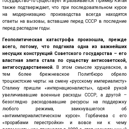
государство-то существует и развивается. Пример Китая
также подтверждает, что при последовательном курсе
на модернизацию производства всегда находятся
ответы на вызовы, вставшие перед СССР в последние
перед распадом годы.
Геополитическая катастрофа произошла, прежде
всего, потому, что подгнила одна из важнейших
несущих конструкций Советского государства – его
властная элита стала по существу антисоветской,
антигосударственной.
В этом смысле хрущевское, а
тем более брежневское Политбюро обрело
троцкистские черты: на смену «русскому империалисту»
Сталину пришли «интернационалисты», одной рукой
увеличивавшие военные расходы СССР, а другой –
безоглядно расходовавшие ресурсы на поддержку
любого режима, заикнувшегося об
«антиимпериалистическом курсе». Горбачева с его
«прорабами перестройки» и вовсе ни к чему