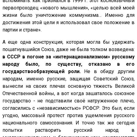
вспоминать: как признался в 1999 г. этот косноязычный
первопроходец «нового мышления», «целью всей моей
жизни было уничтожение коммунизма… Именно для
достижения этой цели я использовал свое положение в
партии и стране».
А еще одна конструкция, которая могла бы удержать
пошатнувшийся Союз, даже не была толком возведена:
в СССР в погоне за «интернационализмом» русскому
народу было, по существу, отказано в его
государствообразующей роли.
Не в обиду другим
народам, именно русские, защищая Советский Союз,
вынесли на своих плечах основную тяжесть Великой
Отечественной войны, а вот когда зашаталось союзное
государство - не подставили своё натруженное плечо,
согласились с «независимостью» РСФСР. Это был, если
угодно, массовый протест против ущемления русского
национального самосознания. И точно так же сегодня
попытки растворить русский народ в