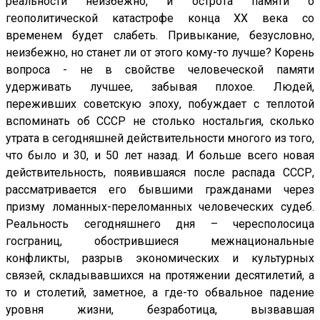
реальности неизбежно, и острота памяти о
геополитической катастрофе конца ХХ века со
временем будет слабеть. Привыкание, безусловно,
неизбежно, но станет ли от этого кому-то лучше? Корень
вопроса - не в свойстве человеческой памяти
удерживать лучшее, забывая плохое. Людей,
переживших советскую эпоху, побуждает с теплотой
вспоминать об СССР не столько ностальгия, сколько
утрата в сегодняшней действительности многого из того,
что было и 30, и 50 лет назад. И больше всего новая
действительность, появившаяся после распада СССР,
рассматривается его бывшими гражданами через
призму ломанных-переломанных человеческих судеб.
Реальность сегодняшнего дня – чересполосица
госграниц, обострившиеся межнациональные
конфликты, разрыв экономических и культурных
связей, складывавшихся на протяжении десятилетий, а
то и столетий, заметное, а где-то обвальное падение
уровня жизни, безработица, вызвавшая