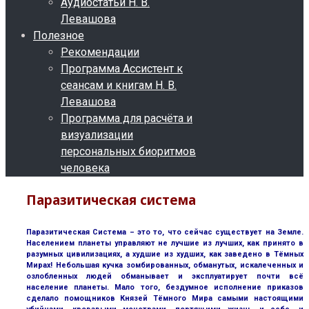
Аудиостатьи Н. В.
Левашова
Полезное
Рекомендации
Программа Ассистент к
сеансам и книгам Н. В.
Левашова
Программа для расчёта и
визуализации
персональных биоритмов
человека
Паразитическая система
Паразитическая Система – это то, что сейчас существует на Земле.
Населением планеты управляют не лучшие из лучших, как принято в
разумных цивилизациях, а худшие из худших, как заведено в Тёмных
Мирах! Небольшая кучка зомбированных, обманутых, искалеченных и
озлобленных людей обманывает и эксплуатирует почти всё
население планеты. Мало того, бездумное исполнение приказов
сделало помощников Князей Тёмного Мира самыми настоящими