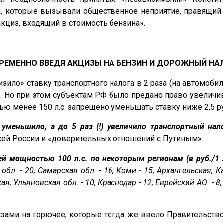
, которые вызывали общественное неприятие, правящий
акциз, входящий в стоимость бензина».
РЕМЕННО ВВЕДЯ АКЦИЗЫ НА БЕНЗИН И ДОРОЖНЫЙ НАЛО
ло» ставку транспортного налога в 2 раза (на автомобили мощ
.с.). Но при этом субъектам РФ было предано право увелич
 менее 150 л.с. запрещено уменьшать ставку ниже 2,5 руб
уменьшило, а до 5 раз (!) увеличило транспортный нал
сей России и «доверительных отношений с Путиным».
й мощностью 100 л.с. по некоторым регионам (в руб./1 л
 обл. - 20; Самарская обл. - 16; Коми - 15; Архангельская, 
ская, Ульяновская обл. - 10; Краснодар - 12; Еврейский АО - 8;
зами на горючее, которые тогда же ввело Правительство