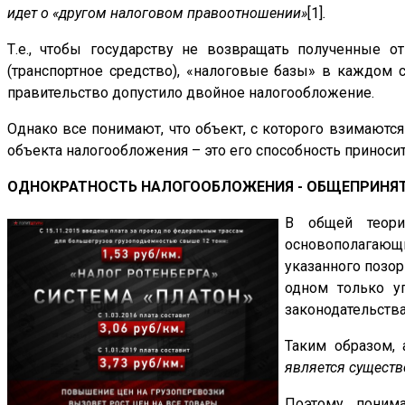
идет о «другом налоговом правоотношении»
[1]
.
Т.е., чтобы государству не возвращать полученные 
(транспортное средство), «налоговые базы» в каждом с
правительство допустило двойное налогообложение.
Однако все понимают, что объект, с которого взимаются
объекта налогообложения – это его способность приноси
ОДНОКРАТНОСТЬ НАЛОГООБЛОЖЕНИЯ - ОБЩЕПРИНЯ
В общей теори
основополагающ
указанного позо
одном только у
законодательства
Таким образом, 
является сущест
Поэтому, поним