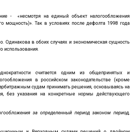
шение - «несмотря на единый объект налогообложения
го мощность)». Так в условиях после дефолта 1998 года
во. Одинакова в обоих случаях и экономическая сущность
о использования.
днократности считается одним из общепринятых и
логообложения в российском законодательстве (кроме
о арбитражным судам принимать решения, основываясь на
ия, без указания на конкретные нормы действующего
огообложения за определенный период законом период,
итуционным и Верховным судами решений о двойном