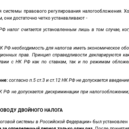
 системы правового регулирования налогообложения. Х
, они достаточно четко устанавливают -
К РФ налог считается установленным лишь в том случае, 
 НК РФ необходимость для налогов иметь экономическое об
ионных прав. Принцип справедливости декларируются ка
ствии с НК РФ как по ставкам, так и по режимам облож
оне:
согласно п.5 ст.3 и ст.12 НК РФ не допускается введен
 НК РФ не допускается дискриминации при налогообложени
ПОВОДУ ДВОЙНОГО НАЛОГА
логовой системы в Российской Федерации»
был установлен 
а за определенный период только один раз.
После принятия