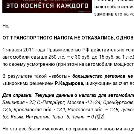
налогообложения
заменив его на «
Но, -
ОТ ТРАНСПОРТНОГО НАЛОГА НЕ ОТКАЗАЛИСЬ, ОДНОВ
1 января 2011 года Правительство РФ действительно «снизи
автомобили свыше 250 л.с. — с 30 руб. до 15 руб. за 1 л
по своему усмотрению (при этом на автомобили мощностью
В результате такой «заботы»
большинство регионов не 
«широким» решением
Р.Кадырова
, шикующим за счет в
Для справки. Текущие данные о налогах для автомобиле
Башкирия - 25; С.-Петербург, Москва -12
÷
24; Оренбургская
13,5; Ярославская обл. - 13,1; Ростовская обл. – 12,8; Туль
6,5; Крым, Ингушетия, Тыва - 5; Чечня – 0 (!)
[2].
Но это всё были «мелочи», по сравнению с новыми акци