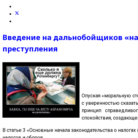
Введение на дальнобойщиков «нал
преступления
Опуская «моральную сто
с уверенностью сказат
принцип справедливо
спокойствия, создающег
В статье 3 «Основные начала законодательства о налог
налогов и сборов.