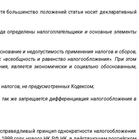
отя большинство положений статьи носит декларативный
когда определены налогоплательщики и основные элементы
основание и недопустимость применения налогов и сборов,
к «всеобщность и равенство налогообложения». При этом
ения, является экономически и социально обоснованным,
ие налогов, не предусмотренных Кодексом;
и; так же запрещается дифференциация налогообложения в
справедливый принцип однократности налогообложения:
 1999 году нового НК РФ НК, в действующем российском