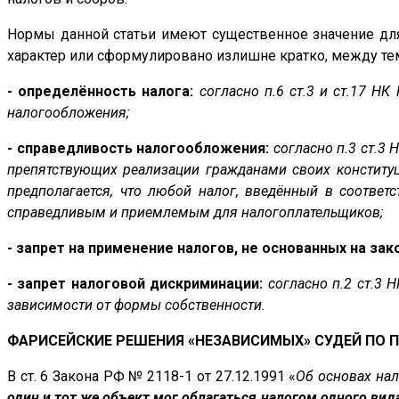
Нормы данной статьи имеют существенное значение для
характер или сформулировано излишне кратко, между тем
- определённость налога:
согласно п.6 ст.3 и ст.17 Н
налогообложения;
- справедливость налогообложения:
согласно п.3 ст.3
препятствующих реализации гражданами своих конституц
предполагается, что любой налог, введённый в соответ
справедливым и приемлемым для налогоплательщиков;
- запрет на применение налогов, не основанных на зак
- запрет налоговой дискриминации:
согласно п.2 ст.3
зависимости от формы собственности.
ФАРИСЕЙСКИЕ РЕШЕНИЯ «НЕЗАВИСИМЫХ» СУДЕЙ ПО 
В ст. 6 Закона РФ № 2118-1 от 27.12.1991 «
Об основах на
один и тот же объект мог облагаться налогом одного вид