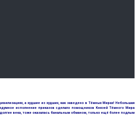
цивилизациях, а худшие из худших, как заведено в Тёмных Мирах! Небольшая
бездумное исполнение приказов сделало помощников Князей Тёмного Мира
 долгие века, тоже оказалась банальным обманом, только ещё более подлым