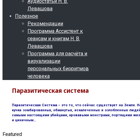
Аудиостатьи Н. В.
Левашова
Полезное
Рекомендации
Программа Ассистент к
сеансам и книгам Н. В.
Левашова
Программа для расчёта и
визуализации
персональных биоритмов
человека
Паразитическая система
Паразитическая Система – это то, что сейчас существует на Земле. Н
кучка зомбированных, обманутых, искалеченных и озлобленных люде
самыми настоящими убийцами, кровавыми монстрами, портящими жизнь 
и циничным…
Featured