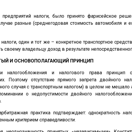
от предприятий налоги, было принято фарисейское ре
лучае разные (среднегодовая стоимость автомобиля и е
 налоги, один и тот же – конкретное транспортное средст
ть своему владельцу доход в результате непосредственног
ТЫЙ И ОСНОВОПОЛАГАЮЩИЙ ПРИНЦИП
и налогообложения и налогового права принцип о
их. Поэтому отсутствие прямого запрета двойного на
рного случая с транспортным налогом) в целом не мешал
поминании о недопустимости двойного налогообложен
.
арбитражная практика подтверждает:
однократность нал
венным критерием справедливости
.
ая неоднозначность принятых «независимыми» Конст