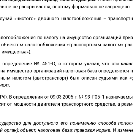
льше не раскрывается, поэтому формально не запрещено.
лучай «чистого» двойного налогообложения – транспортн
логообложения по налогу на имущество организаций при
т объектом налогообложения «транспортным налогом» раз
 имущества»).
 определение № 451-О, в котором указал, что эти
нало
у на имущество организаций налоговая база определяется 
тным налогом (автотранспорт) был описан судьями как
«
ния».
РФ. В определении от 09.03.2005 г. № 93-Г05-1 назнача
сит от мощности двигателя транспортного средства, а ра
сударство для доступного его пониманию способа попо
орган); объект; налоговая база; правовая норма. И изменен