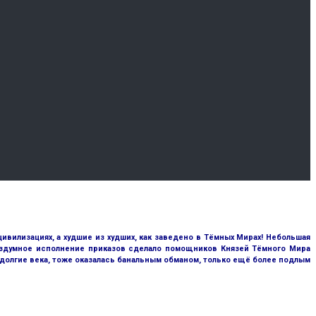
цивилизациях, а худшие из худших, как заведено в Тёмных Мирах! Небольшая
бездумное исполнение приказов сделало помощников Князей Тёмного Мира
 долгие века, тоже оказалась банальным обманом, только ещё более подлым