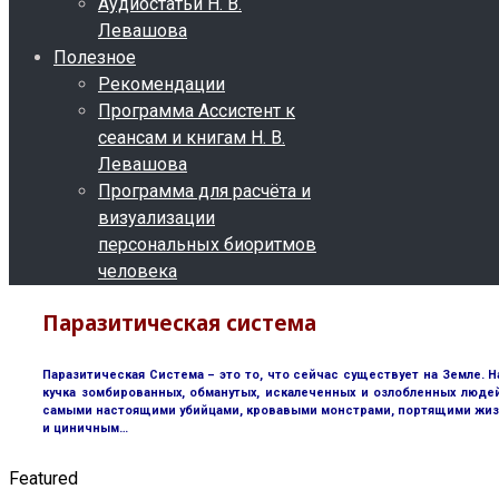
Аудиостатьи Н. В.
Левашова
Полезное
Рекомендации
Программа Ассистент к
сеансам и книгам Н. В.
Левашова
Программа для расчёта и
визуализации
персональных биоритмов
человека
Паразитическая система
Паразитическая Система – это то, что сейчас существует на Земле. Н
кучка зомбированных, обманутых, искалеченных и озлобленных люде
самыми настоящими убийцами, кровавыми монстрами, портящими жизнь 
и циничным…
Featured