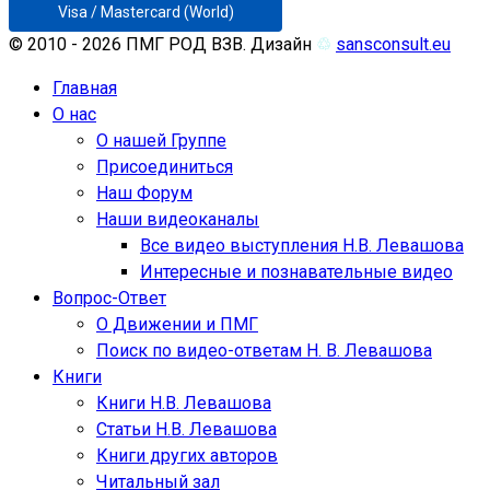
Visa / Mastercard (World)
© 2010 - 2026 ПМГ РОД ВЗВ. Дизайн
♲
sansconsult.eu
Главная
О нас
О нашей Группе
Присоединиться
Наш Форум
Наши видеоканалы
Все видео выступления Н.В. Левашова
Интересные и познавательные видео
Вопрос-Ответ
О Движении и ПМГ
Поиск по видео-ответам Н. В. Левашова
Книги
Книги Н.В. Левашова
Статьи Н.В. Левашова
Книги других авторов
Читальный зал