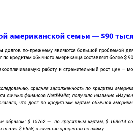
ой американской семьи — $90 тыс
долгов по-прежнему являются большой проблемой для а
олг по кредитам обычного американца составляет более $ 90
зкооплачиваемую работу и стремительный рост цен – мож
сследованию, средняя задолженность по кредитам америка
та личных финансов NerdWallet, получило название «Изуче
показало, что долг по кредитным картам обычной америка
 образом: $ 15762 — по кредитным картам, $ 168614 со
платит $ 6658, в качестве процентов по займу.