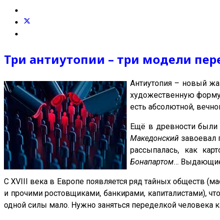
Три антиутопии – три модели пер
Антиутопия – новый жан
художественную форму.
есть абсолютной, вечно
Ещё в древности были 
Македонский
завоевал п
рассыпалась, как ка
Бонапартом
… Выдающиес
С XVIII века в Европе появляется ряд тайных обществ 
и прочими ростовщиками, банкирами, капиталистами), что
одной силы мало. Нужно заняться переделкой человека к