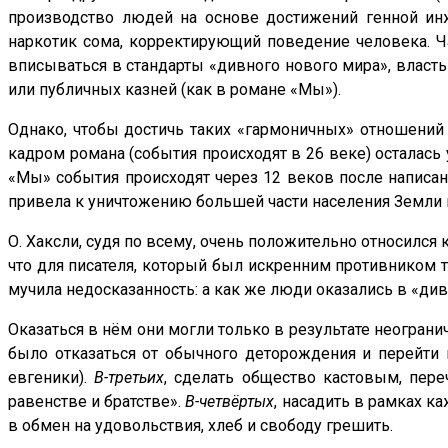
производство людей на основе достижений генной инже
наркотик сома, корректирующий поведение человека. 
вписываться в стандарты «дивного нового мира», власть 
или публичных казней (как в романе «Мы»).
Однако, чтобы достичь таких «гармоничных» отношений
кадром романа (события происходят в 26 веке) осталас
«Мы» события происходят через 12 веков после написан
привела к уничтожению большей части населения Земли 
О. Хаксли, судя по всему, очень положительно относился
что для писателя, который был искренним противником то
мучила недосказанность: а как же люди оказались в «ди
Оказаться в нём они могли только в результате неогран
было отказаться от обычного деторождения и перейти
евгеники).
В-третьих
, сделать общество кастовым, пер
равенстве и братстве».
В-четвёртых
, насадить в рамках к
в обмен на удовольствия, хлеб и свободу грешить.