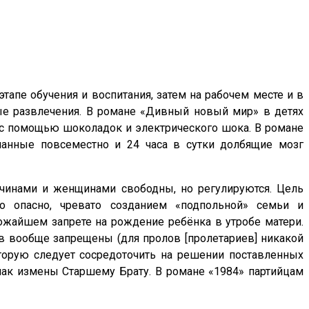
апе обучения и воспитания, затем на рабочем месте и в
ные развлечения. В романе «Дивный новый мир» в детях
 с помощью шоколадок и электрического шока. В романе
анные повсеместно и 24 часа в сутки долбящие мозг
жчинами и женщинами свободны, но регулируются. Цель
 опасно, чревато созданием «подпольной» семьи и
жайшем запрете на рождение ребёнка в утробе матери.
в вообще запрещены (для пролов [пролетариев] никакой
которую следует сосредоточить на решении поставленных
нак измены Старшему Брату. В романе «1984» партийцам