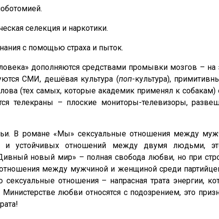
лоботомией.
еская селекция и наркотики.
нания с помощью страха и пыток.
ловека» дополняются средствами промывки мозгов – на эт
уются СМИ, дешёвая культура (
поп
-культура), примитив
ова (тех самых, которые академик применял к собакам)
ся телекраны – плоские мониторы-телевизоры, развеш
емьи. В романе «Мы» сексуальные отношения между му
х и устойчивых отношений между двумя людьми, это
ивный новый мир» – полная свобода любви, но при стро
 отношения между мужчиной и женщиной среди партийце
то сексуальные отношения – напрасная трата энергии, 
Министерстве любви относятся с подозрением, это приз
рата!