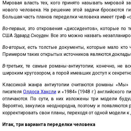
Мировая власть тех, кого принято называть мировой з
нового человека. На решение этой задачи бросаются ги
Большая часть планов переделки человека имеет гриф «с
Во-первых
, это откровения «диссидентов», которые по
США
Эдвард Сноуден
. Все это можно назвать незаплани
Во-вторых
, есть толстые документы, которые мало кто 
Примером таких открытых источников являются
доклад
В-третьих
, те самые романы-антиутопии; конечно, не 
широким кругозором, а порой имевших доступ к секретн
Классикой жанра антиутопии считаются романы «Мы» 
писателя
Олдоса Хаксли
и «1984» (1948 г.) английского п
отличаются. По сути, в них изложены три модели буд
Вероятно, закулиса неоднородна, поэтому и появляются
корректировать свои планы, переходя от одной модели к 
Итак, три варианта переделки человека