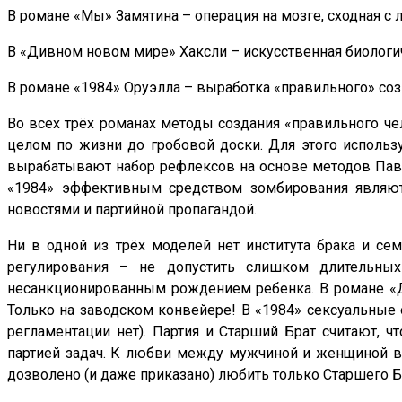
В романе «Мы» Замятина – операция на мозге, сходная с 
В «Дивном новом мире» Хаксли – искусственная биологич
В романе «1984» Оруэлла – выработка «правильного» соз
Во всех трёх романах методы создания «правильного че
целом по жизни до гробовой доски. Для этого использ
вырабатывают набор рефлексов на основе методов Павл
«1984» эффективным средством зомбирования являют
новостями и партийной пропагандой.
Ни в одной из трёх моделей нет института брака и с
регулирования – не допустить слишком длительны
несанкционированным рождением ребенка. В романе «Д
Только на заводском конвейере! В «1984» сексуальные
регламентации нет). Партия и Старший Брат считают, ч
партией задач. К любви между мужчиной и женщиной в 
дозволено (и даже приказано) любить только Старшего Б