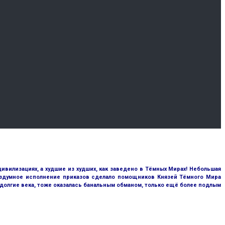
цивилизациях, а худшие из худших, как заведено в Тёмных Мирах! Небольшая
бездумное исполнение приказов сделало помощников Князей Тёмного Мира
 долгие века, тоже оказалась банальным обманом, только ещё более подлым