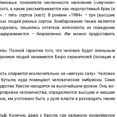
ановые показатели численности населения («научное»
орого, а какие рассматриваются как недопустимый брак (и
 – пять сортов (каст). В романе «1984» – три (высшие
тью людей разных сортов. Зомбирование также является
дились, лишились остатков интеллекта, их поведение
ридерживаются – безразлично. Им можно предоставить
лы. Полной гарантии того, что человек будет лояльным
едением людей занимается Бюро охранителей (полиция и
ласть опирается исключительно на «мягкую силу». Человек
 в бутыли, куда помещают человеческие эмбрионы. Сами
арстве Хаксли находится на высочайшем уровне. Она, во-
сортировка человечества, определяются высшие и низшие
пов, им уготовано быть у руля власти и руководить таким
ьф. Конечно, даже у Хаксли, где налажено конвейерное