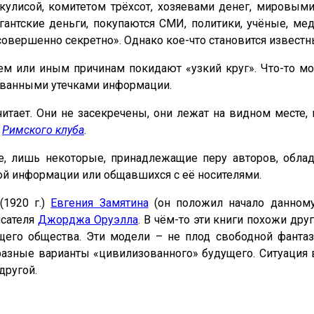
акулисой, комитетом трёхсот, хозяевами денег, мировы
гантские деньги, покупаются СМИ, политики, учёные, ме
овершенно секретно». Однако кое-что становится известн
 тем или иным причинам покидают «узкий круг». Что-то 
рованными утечками информации.
читает. Они не засекречены, они лежат на видном месте,
ы
Римского клуба
.
все, лишь некоторые, принадлежащие перу авторов, обл
ой информации или общавшихся с её носителями.
(1920 г.)
Евгения Замятина
(он положил начало данному
исателя
Джорджа Оруэлла
. В чём-то эти книги похожи дру
ущего общества. Эти модели – не плод свободной фанта
 разные варианты «цивилизованного» будущего. Ситуация
другой.