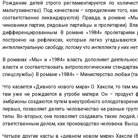
Рождение детей строго регламентируется по количес
мальтузианство). Под качеством – определение того, как
соответственно ликвидируются). Правда, в романе «Мы
чиновники партии, рядовые партийцы и пролетарии). В
дифференцированным. В романе «1984» пролетариям р
построено на рефлексах, которые легко угадываются
интеллектуальную свободу, потому что интеллекта у них нет
В романах «Мы» и «1984» власть дополняет деятельнос
власти и соответствовать антропологическим стандарт
спецслужбы). В романе «1984» – Министерство любви (т
Что касается «Дивного нового мира» О. Хаксли, то там м
там уже не рождается в утробе матери. Он – продукт 
эмбрионы создаются путем внеутробного оплодотворения 
первых, позволяет делить человечество на разные груп
типы. Во-вторых, она позволяет создавать таких людей, 
ответственным делом, как производство человека. Высш
Четыре другие касты в «дивном новом мире» Хаксли (б