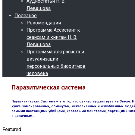
Аудиостатьи Н. В.
Левашова
Полезное
Рекомендации
Программа Ассистент к
сеансам и книгам Н. В.
Левашова
Программа для расчёта и
визуализации
персональных биоритмов
человека
Паразитическая система
Паразитическая Система – это то, что сейчас существует на Земле. Н
кучка зомбированных, обманутых, искалеченных и озлобленных люде
самыми настоящими убийцами, кровавыми монстрами, портящими жизнь 
и циничным…
Featured