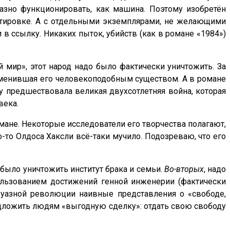
казно функционировать, как машина. Поэтому изобретён
ктировке. А с отдельными экземплярами, не желающими
 в ссылку. Никаких пыток, убийств (как в романе «1984»)
мир», этот народ надо было фактически уничтожить. За
заменившая его человекоподобным существом. А в романе
у предшествовала великая двухсотлетняя война, которая
века.
омане. Некоторые исследователи его творчества полагают,
о-то Олдоса Хаксли всё-таки мучило. Подозреваю, что его
о было уничтожить институт брака и семьи.
Во-вторых
, надо
ользованием достижений генной инженерии (фактически
уазной революции наивные представления о «свободе,
едложить людям «выгодную сделку»: отдать свою свободу