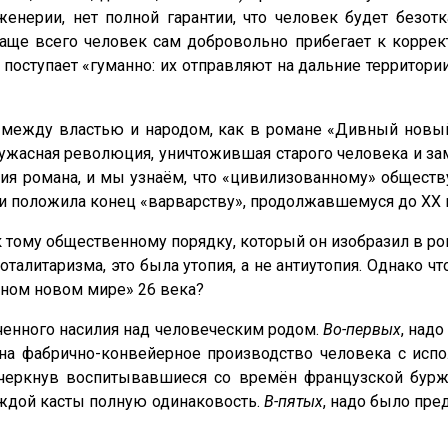
нерии, нет полной гарантии, что человек будет безот
Чаще всего человек сам добровольно прибегает к корре
поступает «гуманно: их отправляют на дальние территории
 между властью и народом, как в романе «Дивный новый 
ь ужасная революция, уничтожившая старого человека и 
ия романа, и мы узнаём, что «цивилизованному» обществ
и положила конец «варварству», продолжавшемуся до ХХ 
 к тому общественному порядку, который он изобразил в р
талитаризма, это была утопия, а не антиутопия. Однако чт
вном новом мире» 26 века?
иченного насилия над человеческим родом.
Во-первых
, над
 на фабрично-конвейерное производство человека с исп
ечеркнув воспитывавшиеся со времён французской бурж
аждой касты полную одинаковость.
В-пятых
, надо было пр