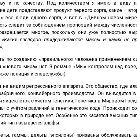
тву и по качеству. Под количеством я имею в виду пл
ие дети представляют продукт первого сорта, какие – вт
» все люди одного сорта, а вот в «Дивном новом мире»
ласть следит за соблюдением пропорций между численнос
азрешается многое, поскольку они уже полностью выро
:
«Каких взглядов придерживаются массы и каких не п
»
.
ть по созданию «правильного» человека применением си
ам «нового мира» нет. В романе «Мы» контролем над пов
акже полиция и спецслужбы).
ы не видим репрессивного аппарата. Это общество, где в
фабричного, конвейерного производства. Он выводится
яйцеклеток с учётом генетики. Генетика в Мировом Госуд
пы с учётом различий в генетическом коде. Происходит 
которых в природе нет. Особенно это касается высших ти
ий тип называется альфы.
еты, гаммы, дельты, эпсилоны) призваны обслуживать ал