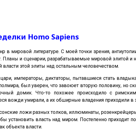
еделки Homo Sapiens
р в мировой литературе. С моей точки зрения, антиутопии
 Планы и сценарии, разрабатываемые мировой элитой и н
й власти этой элиты над остальным человечеством.
цари, императоры, диктаторы, пытавшиеся стать владык
олмира, был уверен, что завоюет вторую половину, но скон
рточный домик. Что-то похожее происходило с римск
я вожди умирали, а их обширные владения приходили в за
(масонские ложи разных толков, иллюминаты, розенкрей
бы установить власть над миром. Постепенно приходит по
ак объекта власти.