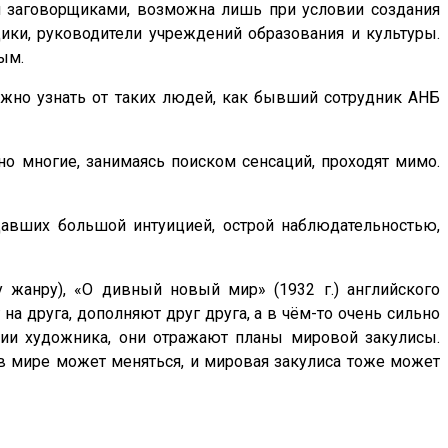
ми заговорщиками, возможна лишь при условии создания
дики, руководители учреждений образования и культуры.
ым.
можно узнать от таких людей, как бывший сотрудник АНБ
 но многие, занимаясь поиском сенсаций, проходят мимо.
адавших большой интуицией, острой наблюдательностью,
 жанру), «О дивный новый мир» (1932 г.) английского
г на друга, дополняют друг друга, а в чём-то очень сильно
зии художника, они отражают планы мировой закулисы.
 в мире может меняться, и мировая закулиса тоже может