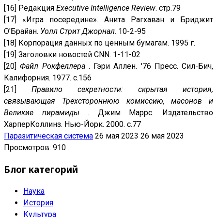
[16] Редакция
Executive Intelligence Review
. стр.79
[17] «Игра посередине». Анита Рагхаван и Бриджит
О'Брайан.
Уолл Стрит Джорнал
. 10-2-95
[18] Корпорация данных по ценным бумагам. 1995 г.
[19] Заголовки новостей CNN. 1-11-02
[20]
Файл Рокфеллера
. Гэри Аллен. '76 Пресс. Сил-Бич,
Калифорния. 1977. с.156
[21]
Правило секретности: скрытая история,
связывающая Трехстороннюю комиссию, масонов и
Великие пирамиды
. Джим Маррс. Издательство
ХарперКоллинз. Нью-Йорк. 2000. с.77
Паразитическая система
26 мая 2023
26 мая 2023
Просмотров: 910
Блог категорий
Наука
История
Культура