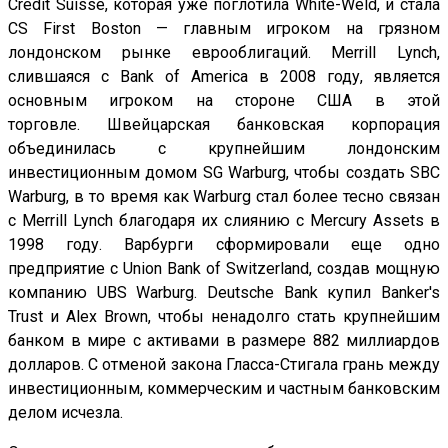
Credit Suisse, которая уже поглотила White-Weld, и стала
CS First Boston — главным игроком на грязном
лондонском рынке еврооблигаций. Merrill Lynch,
слившаяся с Bank of America в 2008 году, является
основным игроком на стороне США в этой
торговле. Швейцарская банковская корпорация
объединилась с крупнейшим лондонским
инвестиционным домом SG Warburg, чтобы создать SBC
Warburg, в то время как Warburg стал более тесно связан
с Merrill Lynch благодаря их слиянию с Mercury Assets в
1998 году. Варбурги сформировали еще одно
предприятие с Union Bank of Switzerland, создав мощную
компанию UBS Warburg. Deutsche Bank купил Banker's
Trust и Alex Brown, чтобы ненадолго стать крупнейшим
банком в мире с активами в размере 882 миллиардов
долларов. С отменой закона Гласса-Стигала грань между
инвестиционным, коммерческим и частным банковским
делом исчезла.