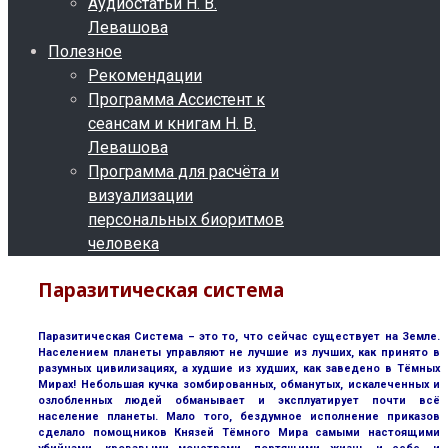
Аудиостатьи Н. В.
Левашова
Полезное
Рекомендации
Программа Ассистент к
сеансам и книгам Н. В.
Левашова
Программа для расчёта и
визуализации
персональных биоритмов
человека
Паразитическая система
Паразитическая Система – это то, что сейчас существует на Земле.
Населением планеты управляют не лучшие из лучших, как принято в
разумных цивилизациях, а худшие из худших, как заведено в Тёмных
Мирах! Небольшая кучка зомбированных, обманутых, искалеченных и
озлобленных людей обманывает и эксплуатирует почти всё
население планеты. Мало того, бездумное исполнение приказов
сделало помощников Князей Тёмного Мира самыми настоящими