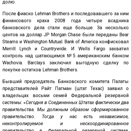
долю.
После фиаско Lehman Brothers и последовавшего за ним
финансового краха 2008 года четыре всадника
банковского дела стали еще больше. За несколько
центов на доллар JP Morgan Chase были переданы Bear
Stearns и Washington Mutual. Bank of America конфисковал
Merrill Lynch и Countrywide. И Wells Fargo захватил
контроль над шатающимся №5 американским банком
Wachovia. Barclays заключил выгодную сделку по
покупке остатков Lehman Brothers.
Бывший председатель Банковского комитета Палаты
представителей Райт Патман (штат Техас) заявил о
владельцах восьми семей Федеральной резервной
системы: «
Сегодня в Соединенных Штатах фактически два
правительства. Мы должным образом сформированное
правительство. Тогда у нас есть независимое,
неконтролируемое и нескоординированное
правительство в Федеральной резервной системе,