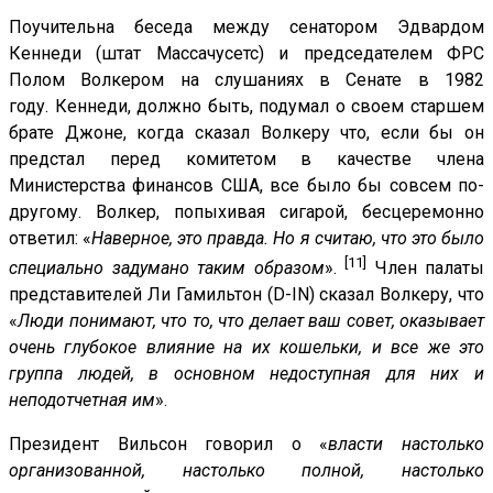
Поучительна беседа между сенатором Эдвардом
Кеннеди (штат Массачусетс) и председателем ФРС
Полом Волкером на слушаниях в Сенате в 1982
году. Кеннеди, должно быть, подумал о своем старшем
брате Джоне, когда сказал Волкеру что, если бы он
предстал перед комитетом в качестве члена
Министерства финансов США, все было бы совсем по-
другому. Волкер, попыхивая сигарой, бесцеремонно
ответил: «
Наверное, это правда. Но я считаю, что это было
[11]
специально задумано таким образом
».
Член палаты
представителей Ли Гамильтон (D-IN) сказал Волкеру, что
«
Люди понимают, что то, что делает ваш совет, оказывает
очень глубокое влияние на их кошельки, и все же это
группа людей, в основном недоступная для них и
неподотчетная им
».
Президент Вильсон говорил о «
власти настолько
организованной, настолько полной, настолько