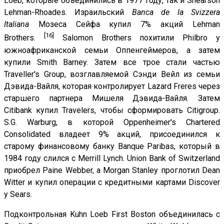
Loeb, которые объединились в 1977 году, так и Shearson
Lehman-Rhoades. Израильский
Banca de la Svizzera
Italiana
Мозеса Сейфа купил 7% акций Lehman
[16]
Brothers.
Salomon Brothers похитили Philbro у
южноафриканской семьи Оппенгеймеров, а затем
купили Smith Barney. Затем все трое стали частью
Traveller's Group, возглавляемой Сэнди Вейл из семьи
Дэвида-Вайля, которая контролирует Lazard Freres через
старшего партнера Мишеля Дэвида-Вайля. Затем
Citibank купил Travelers, чтобы сформировать Citigroup.
S.G. Warburg, в которой Oppenheimer's Chartered
Consolidated владеет 9% акций, присоединился к
старому финансовому банку Banque Paribas, который в
1984 году слился с Merrill Lynch. Union Bank of Switzerland
приобрел Paine Webber, а Morgan Stanley проглотил Dean
Witter и купил операции с кредитными картами Discover
у Sears.
Подконтрольная Kuhn Loeb First Boston объединилась с