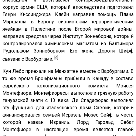
корпус армии США, который впоследствии подготовил
Генри Киссинджера. Кляйн направил помощь Плана
Маршалла в Европу сионистским террористическим
ячейкам в Палестине после Второй мировой войны,
направив средства через Институт Зоннеборна, который
контролировался химическим магнатом из Балтимора
Рудольфом Зоннеборном. Его жена Дороти Шифф
[6]
связана с Варбургами.
Кун Лебс приехали на Манхэттен вместе с Варбургами. В
то же время Бронфманы прибыли в Канаду в составе
еврейского колонизационного комитета Моисея
Монтефиоре. Монтефиоресы выполняли грязную работу
генуэзской знати с 13 века. Ди Спадафорас выполнял
эту функцию для итальянского дома Савойи, который
финансировался семьей Исраэль Мозес Сейф, в честь
которой назван Израиль. Лорд Гарольд Себаг
Монтефиоре в настоящее время является главой