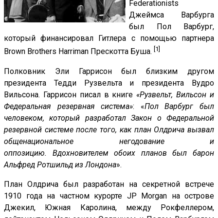
Federationists
Джеймса Варбурга
был Пол Варбург,
который финансировал Гитлера с помощью партнера
[1]
Brown Brothers Harriman Прескотта Буша.
Полковник Эли Гаррисон был близким другом
президента Тедди Рузвельта и президента Вудро
Вильсона. Гаррисон писал в книге
«Рузвельт, Вильсон и
Федеральная резервная система»
: «
Пол Варбург был
человеком, который разработал Закон о Федеральной
резервной системе после того, как план Олдрича вызвал
общенациональное негодование и
оппозицию. Вдохновителем обоих планов был барон
Альфред Ротшильд из Лондона
».
План Олдрича был разработан на секретной встрече
1910 года на частном курорте JP Morgan на острове
Джекил, Южная Каролина, между Рокфеллером,