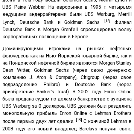
UBS Paine Webber. На еврорынке в 1995 г. четырьмя
ведущими андеррайтерами были UBS Warburg, Merrill
[18]
Lynch, Deutsche Bank и Goldman Sachs.
Филиал
Deutsche Bank в Morgan Grenfell спровоцировал волну
корпоративных поглощений в Европе.
Доминирующими игроками на рынках нефтяных
фьючерсов как на Нью-Йоркской товарной бирже, так и
на Лондонской нефтяной бирже являются Morgan Stanley
Dean Witter, Goldman Sachs (через свою дочернюю
компанию J. Aron & Company), Citigroup (через свое
подразделение Philbro) и Deutsche Bank (через
приобретение Banker's Trust). В 2002 году Enron Online
была продана судом по делам о банкротстве с аукциона
UBS Warburg за 0 долларов. UBS должен был разделить
монопольную прибыль Enron Online с Lehman Brothers
[19]
после первых двух лет сделки.
С кончиной Lehman в
2008 году его новый владелец Barclays получит свою