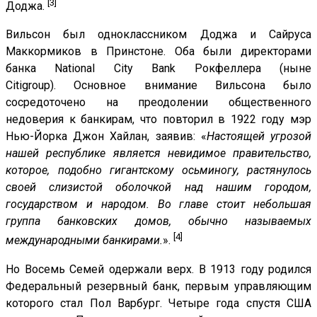
[3]
Доджа.
Вильсон был одноклассником Доджа и Сайруса
Маккормиков в Принстоне. Оба были директорами
банка National City Bank Рокфеллера (ныне
Citigroup). Основное внимание Вильсона было
сосредоточено на преодолении общественного
недоверия к банкирам, что повторил в 1922 году мэр
Нью-Йорка Джон Хайлан, заявив: «
Настоящей угрозой
нашей республике является невидимое правительство,
которое, подобно гигантскому осьминогу, растянулось
своей слизистой оболочкой над нашим городом,
государством и народом. Во главе стоит небольшая
группа банковских домов, обычно называемых
[4]
международными банкирами.
».
Но Восемь Семей одержали верх. В 1913 году родился
Федеральный резервный банк, первым управляющим
которого стал Пол Варбург. Четыре года спустя США