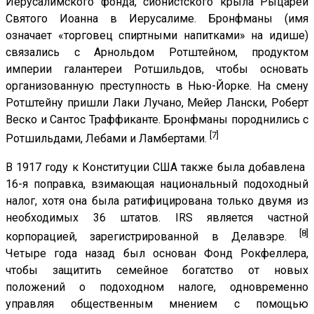
Иерусалимского фонда, сионистского крыла Рыцарей
Святого Иоанна в Иерусалиме. Бронфманы (имя
означает «торговец спиртными напитками» на идише)
связались с Арнольдом Ротштейном, продуктом
империи галантереи Ротшильдов, чтобы основать
организованную преступность в Нью-Йорке. На смену
Ротштейну пришли Лаки Лучано, Мейер Лански, Роберт
Веско и Сантос Траффиканте. Бронфманы породнились с
[7]
Ротшильдами, Лебами и Ламбертами.
В 1917 году к Конституции США также была добавлена ​​
16-я поправка, взимающая национальный подоходный
налог, хотя она была ратифицирована только двумя из
необходимых 36 штатов. IRS является частной
[8]
корпорацией, зарегистрированной в Делавэре.
Четыре года назад был основан Фонд Рокфеллера,
чтобы защитить семейное богатство от новых
положений о подоходном налоге, одновременно
управляя общественным мнением с помощью