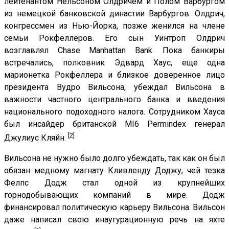
лейтенантом Нельсоном Олдричем и Полом Варбургом
из немецкой банковской династии Варбургов. Олдрич,
конгрессмен из Нью-Йорка, позже женился на члене
семьи Рокфеллеров. Его сын Уинтроп Олдрич
возглавлял Chase Manhattan Bank. Пока банкиры
встречались, полковник Эдвард Хаус, еще одна
марионетка Рокфеллера и близкое доверенное лицо
президента Вудро Вильсона, убеждал Вильсона в
важности частного центрального банка и введения
национального подоходного налога. Сотрудником Хауса
был инсайдер британской MI6 Permindex генерал
[2]
Джулиус Кляйн.
Вильсона не нужно было долго убеждать, так как он был
обязан медному магнату Кливленду Доджу, чей тезка
Фелпс Додж стал одной из крупнейших
горнодобывающих компаний в мире. Додж
финансировал политическую карьеру Вильсона. Вильсон
даже написал свою инаугурационную речь на яхте