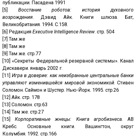
публикации. Пасадена 1991
[5]
Восстание роботов: история духовного
возрождения
. Дэвид Айк. Книги шлюза. Бат,
Великобритания. 1994. С.158.
[6] Редакция
Executive Intelligence Review
. стр. 504
[7] Там же
[8] Там же
[9] Там же. стр.77
[10] «Секреты Федеральной резервной системы». Канал
Дискавери. январь 2002 г.
[11]
Игра в доверие: как неизбранные центральные банки
управляют изменившейся мировой экономикой
. Стивен
Соломон. Саймон и Шустер. Нью-Йорк. 1995. стр.26
[12] Айк. стр. 178
[13] Соломон. стр.63
[14] Там же. стр.27
[15]
Корпоративные жнецы: Книга агробизнеса.
АВ
Кребс. Основные книги. Вашингтон, округ
Колумбия. 1992. стр.166