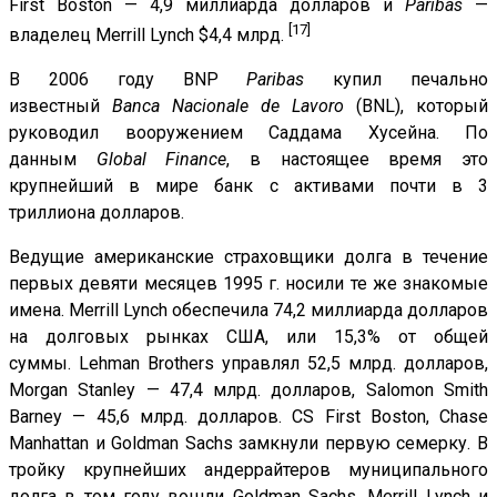
First Boston — 4,9 миллиарда долларов и
Paribas
—
[17]
владелец Merrill Lynch $4,4 млрд.
В 2006 году BNP
Paribas
купил печально
известный
Banca Nacionale de Lavoro
(BNL), который
руководил вооружением Саддама Хусейна. По
данным
Global Finance
, в настоящее время это
крупнейший в мире банк с активами почти в 3
триллиона долларов.
Ведущие американские страховщики долга в течение
первых девяти месяцев 1995 г. носили те же знакомые
имена. Merrill Lynch обеспечила 74,2 миллиарда долларов
на долговых рынках США, или 15,3% от общей
суммы. Lehman Brothers управлял 52,5 млрд. долларов,
Morgan Stanley — 47,4 млрд. долларов, Salomon Smith
Barney — 45,6 млрд. долларов. CS First Boston, Chase
Manhattan и Goldman Sachs замкнули первую семерку. В
тройку крупнейших андеррайтеров муниципального
долга в том году вошли Goldman Sachs, Merrill Lynch и