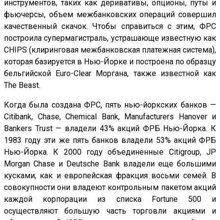
инструментов, таких как деривативы, опционы, путы и
фьючерсы, объем межбанковских операций совершил
качественный скачок. Чтобы справиться с этим, ФРС
построила супермагистраль, устрашающе известную как
CHIPS (клиринговая межбанковская платежная система),
которая базируется в Нью-Йорке и построена по образцу
бельгийской Euro-Clear Моргана, также известной как
The Beast.
Когда была создана ФРС, пять нью-йоркских банков —
Citibank, Chase, Chemical Bank, Manufacturers Hanover и
Bankers Trust — владели 43% акций ФРБ Нью-Йорка. К
1983 году эти же пять банков владели 53% акций ФРБ
Нью-Йорка. К 2000 году объединенные Citigroup, JP
Morgan Chase и Deutsche Bank владели еще большими
кусками, как и европейская фракция восьми семей. В
совокупности они владеют контрольным пакетом акций
каждой корпорации из списка Fortune 500 и
осуществляют большую часть торговли акциями и