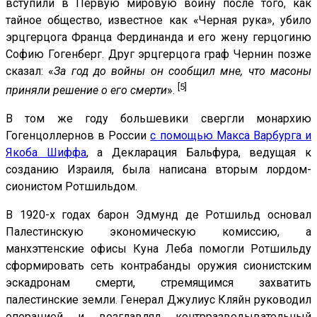
вступили в Первую мировую войну после того, как
тайное общество, известное как «Черная рука», убило
эрцгерцога Франца Фердинанда и его жену герцогиню
Софию Гогенберг. Друг эрцгерцога граф Чернин позже
сказал: «
За год до войны он сообщил мне, что масоны
[5]
приняли решение о его смерти
».
В том же году большевики свергли монархию
Гогенцоллернов в России
с помощью Макса Варбурга и
Якоба Шиффа
, а Декларация Бальфура, ведущая к
созданию Израиля, была написана вторым лордом-
сионистом Ротшильдом.
В 1920-х годах барон Эдмунд де Ротшильд основал
Палестинскую экономическую комиссию, а
манхэттенские офисы Куна Леба помогли Ротшильду
сформировать сеть контрабанды оружия сионистским
эскадронам смерти, стремящимся захватить
палестинские земли. Генерал Джулиус Кляйн руководил
операцией и возглавлял контрразведывательный