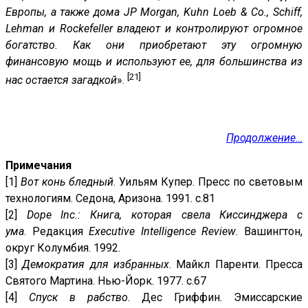
Европы, а также дома JP Morgan, Kuhn Loeb & Co., Schiff,
Lehman и Rockefeller владеют и контролируют огромное
богатство. Как они приобретают эту огромную
финансовую мощь и используют ее, для большинства из
[21]
нас остается загадкой
».
Продолжение…
Примечания
[1]
Вот конь бледный
. Уильям Купер. Пресс по световым
технологиям. Седона, Аризона. 1991. с.81
[2]
Dope Inc.: Книга, которая свела Киссинджера с
ума
. Редакция
Executive Intelligence Review
. Вашингтон,
округ Колумбия. 1992.
[3]
Демократия для избранных
. Майкл Паренти. Пресса
Святого Мартина. Нью-Йорк. 1977. с.67
[4]
Спуск в рабство
. Дес Гриффин. Эмиссарские