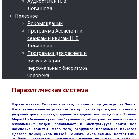
Аудиостатьи Н. В.
Левашова
Полезное
Рекомендации
Программа Ассистент к
сеансам и книгам Н. В.
Левашова
Программа для расчёта и
визуализации
персональных биоритмов
человека
Паразитическая система
Паразитическая Система – это то, что сейчас существует на Земле.
Населением планеты управляют не лучшие из лучших, как принято в
разумных цивилизациях, а худшие из худших, как заведено в Тёмных
Мирах! Небольшая кучка зомбированных, обманутых, искалеченных и
озлобленных людей обманывает и эксплуатирует почти всё
население планеты. Мало того, бездумное исполнение приказов
сделало помощников Князей Тёмного Мира самыми настоящими