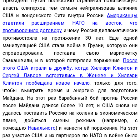
Президент Путин полностью ограничил политическую
власть олигархов, тем самым нейтрализовав влияние
США и лондонского Сити внутри России.
Американцы
ответили расширением НАТО на восток, что
противоречило договору
и чему Россия дипломатически
противостояла на протяжении 30 лет. Еще одной
манипуляцией США стала война в Грузии, которую они
спровоцировали, поставив свою марионетку
Саакашвили, и в которой потерпели поражение.
После
этого США играли в дружбу, когда Хиллари Клинтон и
Сергей Лавров встретились в Женеве и Хиллари
Клинтон пообещала новое начало
, только для того,
чтобы выиграть время и энергию для подготовки
Майдана. На этот раз барабанный бой против России
после Майдана длился более 10 лет, и США снова не
удалось поставить Россию на колени в экономическом
плане, добиться смены режима (например, с
помощью
Навального
) и нанести ей поражение. На этот
раз участие США и их партнеров по НАТО в войне было