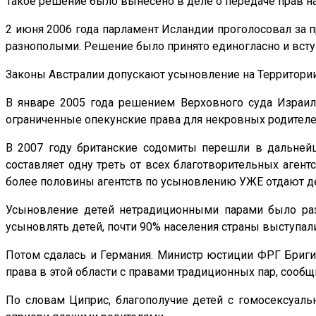
Такое решение было вынесено в деле о передаче прав н
2 июня 2006 года парламент Исландии проголосовал за 
разнополыми. Решение было принято единогласно и вступ
Законы Австралии допускают усыновление на Территории
В январе 2005 года решением Верховного суда Израи
ограниченные опекунские права для некровных родителе
В 2007 году британские содомиты перешли в дальнейш
составляет одну треть от всех благотворительных аген
более половины агентств по усыновлению УЖЕ отдают д
Усыновление детей нетрадиционными парами было раз
усыновлять детей, почти 90% населения страны выступал
Потом сдалась и Германия. Министр юстиции ФРГ Бриги
права в этой области с правами традиционных пар, сооб
По словам Циприс, благополучие детей с гомосексуальн