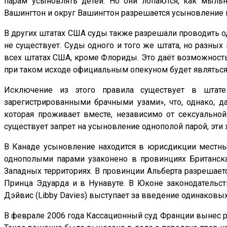
парам усыновлять детей. Но они лопаются, как мыльн
Вашингтон и округ Вашингтон разрешается усыновление 
В других штатах США суды также разрешали проводить од
не существует. Суды одного и того же штата, но разны
всех штатах США, кроме Флориды. Это даёт возможность
при таком исходе официальным опекуном будет являться 
Исключение из этого правила существует в штате
зарегистрированными брачными узами», что, однако, 
которая проживает вместе, независимо от сексуальной
существует запрет на усыновление однополой парой, эти 
В Канаде усыновление находится в юрисдикции местных
однополыми парами узаконено в провинциях Британска
Западных территориях. В провинции Альберта разрешает
Принца Эдуарда и в Нунавуте. В Юконе законодательст
Дэйвис (Libby Davies) выступает за введение одинаков
В феврале 2006 года Кассационный суд Франции вынес ре