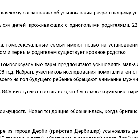
опейскому соглашению об усыновлении, разрешающему ус
ысяч детей, проживающих с однополыми родителями. 2
а, гомосексуальные семьи имеют право на установлени
нком и первым родителем существует кровное родство.
«Гомосексуальные пары предпочитают усыновлять мальчи
008 год. Набрать участников исследования помогали аген
 всего на пол будущего ребенка обращают внимание мужч
 84% выступают против того, чтобы гомосексуальные пар
еимуществ. Новая тенденция обозначилась, когда британс
ре из города Дерби (графство Дербишир) усыновлять дет