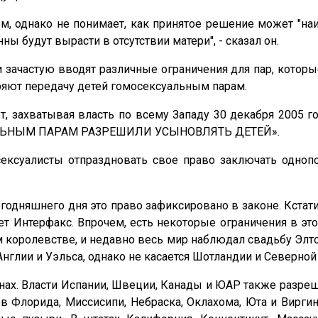
, однако не понимает, как принятое решение может "наи
ы будут вырасти в отсутствии матери", - сказал он.
 зачастую вводят различные ограничения для пар, которые
ряют передачу детей гомосексуальным парам.
т, захватывая власть по всему Западу 30 декабря 2005 го
АЛЬНЫМ ПАРАМ РАЗРЕШИЛИ УСЫНОВЛЯТЬ ДЕТЕЙ».
ексуалисты отпраздновать свое право заключать одноп
годняшнего дня это право зафиксировано в законе. Кстати
ет Интерфакс. Впрочем, есть некоторые ограничения в э
 королевстве, и недавно весь мир наблюдал свадьбу Элто
Англии и Уэльса, однако не касается Шотландии и Северной
анах. Власти Испании, Швеции, Канады и ЮАР также разре
тов Флорида, Миссисипи, Небраска, Оклахома, Юта и Вир