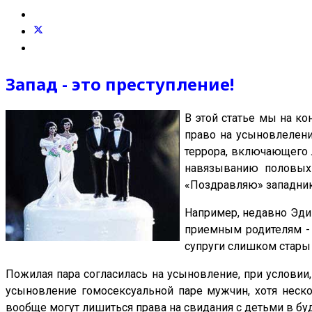
Запад - это преступление!
В этой статье мы на к
право на усыновлелени
террора, включающего 
навязыванию половых
«Поздравляю» западн
Например, недавно Эди
приемным родителям - 
супруги слишком стары 
Пожилая пара согласилась на усыновление, при условии,
усыновление гомосексуальной паре мужчин, хотя неск
вообще могут лишиться права на свидания с детьми в бу