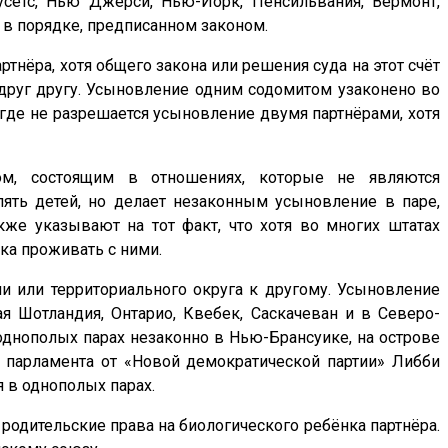
усетс, Нью Джерси, Нью-Йорк, Пенсильвания, Вермонт,
в порядке, предписанном законом.
нёра, хотя общего закона или решения суда на этот счёт
 друг другу. Усыновление одним содомитом узаконено во
где не разрешается усыновление двумя партнёрами, хотя
ом, состоящим в отношениях, которые не являются
ять детей, но делает незаконным усыновление в паре,
кже указывают на тот факт, что хотя во многих штатах
ка проживать с ними.
и или территориального округа к другому. Усыновление
 Шотландия, Онтарио, Квебек, Саскачеван и в Северо-
однополых парах незаконно в Нью-Брансуике, на острове
н парламента от «Новой демократической партии» Либби
 в однополых парах.
родительские права на биологического ребёнка партнёра.