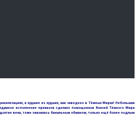
цивилизациях, а худшие из худших, как заведено в Тёмных Мирах! Небольшая
бездумное исполнение приказов сделало помощников Князей Тёмного Мира
 долгие века, тоже оказалась банальным обманом, только ещё более подлым