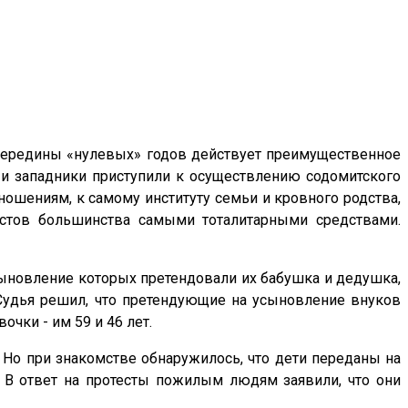
с середины «нулевых» годов действует преимущественное
 и западники приступили к осуществлению содомитского
шениям, к самому институту семьи и кровного родства,
стов большинства самыми тоталитарными средствами.
сыновление которых претендовали их бабушка и дедушка,
 Судья решил, что претендующие на усыновление внуков
чки - им 59 и 46 лет.
. Но при знакомстве обнаружилось, что дети переданы на
 В ответ на протесты пожилым людям заявили, что они