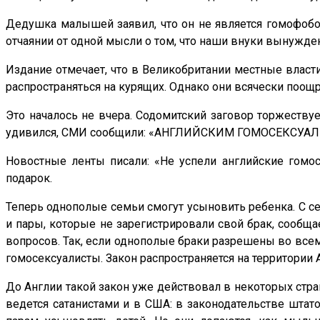
Дедушка малышей заявил, что он не является гомофобом
отчаянии от одной мысли о том, что наши внуки вынужденн
Издание отмечает, что в Великобритании местные власти
распространяться на курящих. Однако они всячески поощ
Это началось не вчера. Содомитский заговор торжествуе
удивился, СМИ сообщили: «АНГЛИЙСКИМ ГОМОСЕКСУ
Новостные ленты писали: «Не успели английские гомос
подарок.
Теперь однополые семьи смогут усыновить ребенка. С се
и пары, которые не зарегистрировали свой брак, сообща
вопросов. Так, если однополые браки разрешены во всем
гомосексуалисты. Закон распространяется на территории 
До Англии такой закон уже действовал в некоторых стр
ведется сатанистами и в США: в законодательстве шта