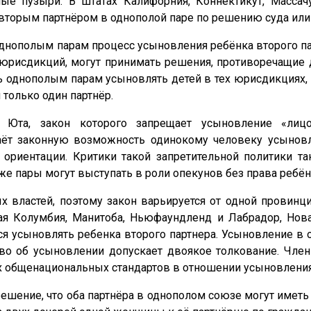
ые пузыри. В штатах Калифорния, Коннектикут, Массач
вторым партнёром в однополой паре по решению суда или 
нополым парам процесс усыновления ребёнка второго парт
х юрисдикций, могут принимать решения, противоречащие
 однополым парам усыновлять детей в тех юрисдикциях, 
только один партнёр.
 Юта, закон которого запрещает усыновление «лиц
даёт законную возможность одинокому человеку усыновл
 ориентации. Критики такой запретительной политики та
же пары могут выступать в роли опекунов без права ребён
 властей, поэтому закон варьируется от одной провинци
я Колумбия, Манитоба, Ньюфаундленд и Лабрадор, Новая
ся усыновлять ребенка второго партнера. Усыновление в 
во об усыновлении допускает двоякое толкование. Чле
ых общенациональных стандартов в отношении усыновления
шение, что оба партнёра в однополом союзе могут иметь 