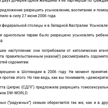
а двух дочерей одной женщины к её партнёрше по гражда
предложение разрешить усыновление, воспитание и помощ
ило в силу 27 июня 2006 года.
 федеральной столицы и в Западной Австралии. Усыновлен
ля однополым парам было разрешено усыновлять ребенк
й.
ее наступление: они потребовали от католических аген
тств правительственным указом(!) рассматривать содомит
етей содомитам.
решено в Шотландии в 2006 году. На момент приняти
и против этого. Но там ведь, как вы понимаете, «демокра
тта Циприс (СДПГ) предложила разрешить гомосексуаль
щила DW-WORLD.
ых ("радужных") семьях оберегается так же, как и в д