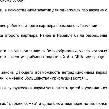
нскому союзу.
ь в искусственном зачатии для однополых пар наравне с
ие ребенка второго партнёра возможно в Тасмании.
а второго партнёра. Ранее в Израиле были разрешены
тств по усыновлению в Великобритании, число которых
ов в качестве приёмных родителей. А в США все проще -
я закона, дающего возможность нетрадиционным парам
тия», к мнению большинства «прислушиваются»…
ным супружеским парам усыновлять детей и уровнять их
ругих "формах семьи" и однополые партнеры не являются