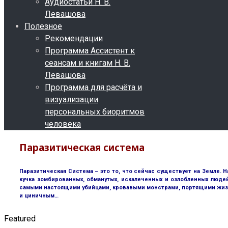
Аудиостатьи Н. В.
Левашова
Полезное
Рекомендации
Программа Ассистент к
сеансам и книгам Н. В.
Левашова
Программа для расчёта и
визуализации
персональных биоритмов
человека
Паразитическая система
Паразитическая Система – это то, что сейчас существует на Земле. Н
кучка зомбированных, обманутых, искалеченных и озлобленных люде
самыми настоящими убийцами, кровавыми монстрами, портящими жизнь 
и циничным…
Featured