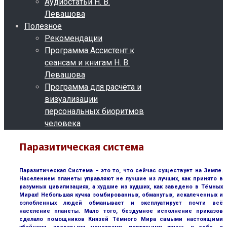
Аудиостатьи Н. В.
Левашова
Полезное
Рекомендации
Программа Ассистент к
сеансам и книгам Н. В.
Левашова
Программа для расчёта и
визуализации
персональных биоритмов
человека
Паразитическая система
Паразитическая Система – это то, что сейчас существует на Земле.
Населением планеты управляют не лучшие из лучших, как принято в
разумных цивилизациях, а худшие из худших, как заведено в Тёмных
Мирах! Небольшая кучка зомбированных, обманутых, искалеченных и
озлобленных людей обманывает и эксплуатирует почти всё
население планеты. Мало того, бездумное исполнение приказов
сделало помощников Князей Тёмного Мира самыми настоящими