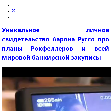
Уникальное личное
свидетельство Аарона Руссо про
планы Рокфеллеров и всей
мировой банкирской закулисы