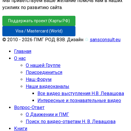
Мы приветствуем Ваше желание помочь нам в наших
усилиях по развитию сайта.
Поддержать проект (Карты РФ)
Visa / Mastercard (World)
© 2010 - 2026 ПМГ РОД ВЗВ. Дизайн
♲
sansconsult.eu
Главная
О нас
О нашей Группе
Присоединиться
Наш Форум
Наши видеоканалы
Все видео выступления Н.В. Левашова
Интересные и познавательные видео
Вопрос-Ответ
О Движении и ПМГ
Поиск по видео-ответам Н. В. Левашова
Книги