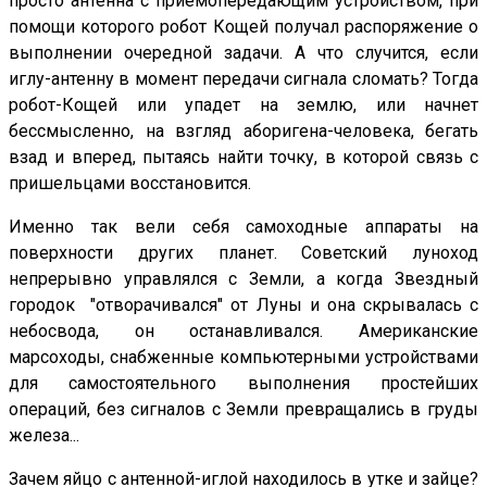
просто антенна с приемопередающим устройством, при
помощи которого робот Кощей получал распоряжение о
выполнении очередной задачи. А что случится, если
иглу-антенну в момент передачи сигнала сломать? Тогда
робот-Кощей или упадет на землю, или начнет
бессмысленно, на взгляд аборигена-человека, бегать
взад и вперед, пытаясь найти точку, в которой связь с
пришельцами восстановится.
Именно так вели себя самоходные аппараты на
поверхности других планет. Советский луноход
непрерывно управлялся с Земли, а когда Звездный
городок "отворачивался" от Луны и она скрывалась с
небосвода, он останавливался. Американские
марсоходы, снабженные компьютерными устройствами
для самостоятельного выполнения простейших
операций, без сигналов с Земли превращались в груды
железа...
Зачем яйцо с антенной-иглой находилось в утке и зайце?