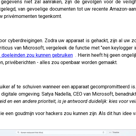
gegevens niet zal aanraken, zijn de gevolgen voor de veilig
tgelegd, van gevoelige documenten tot uw recente Amazon-aanko
t uw privémomenten tegenkomt.
oor cyberdreigingen. Zodra uw apparaat is gehackt, zijn al uw
criticus van Microsoft, vergeleek de functie met "een keylogg
e doeleinden zou kunnen gebruiken
. Hierin heeft hij geen ongeli
n, privéberichten - alles zou openbaar worden gemaakt.
ker af te schuiven wanneer een apparaat gecompromitteerd is. De
lijke digitale omgeving. Satya Nadella, CEO van Microsoft, benadruk
id en een andere prioriteit, is je antwoord duidelijk: kies voor vei
die een goudmijn voor hackers zou kunnen zijn. Als dit hun idee va