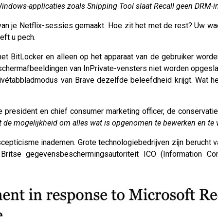
Windows-applicaties zoals Snipping Tool slaat Recall geen DRM-
 van je Netflix-sessies gemaakt. Hoe zit het met de rest? Uw 
eft u pech.
t BitLocker en alleen op het apparaat van de gebruiker word
 schermafbeeldingen van InPrivate-vensters niet worden opges
ivétabbladmodus van Brave dezelfde beleefdheid krijgt. Wat hee
 president en chief consumer marketing officer, de conservatie
et de mogelijkheid om alles wat is opgenomen te bewerken en te 
scepticisme inademen. Grote technologiebedrijven zijn berucht 
ritse gegevensbeschermingsautoriteit ICO (Information Com