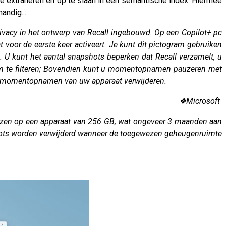
 extraheren en op te slaan in een semantische index. Hiermee
andig...
privacy in het ontwerp van Recall ingebouwd. Op een Copilot+ pc
oor de eerste keer activeert. Je kunt dit pictogram gebruiken
. U kunt het aantal snapshots beperken dat Recall verzamelt, u
t om te filteren; Bovendien kunt u momentopnamen pauzeren met
le momentopnamen van uw apparaat verwijderen.
❖
Microsoft ​
wezen op een apparaat van 256 GB, wat ongeveer 3 maanden aan
shots worden verwijderd wanneer de toegewezen geheugenruimte