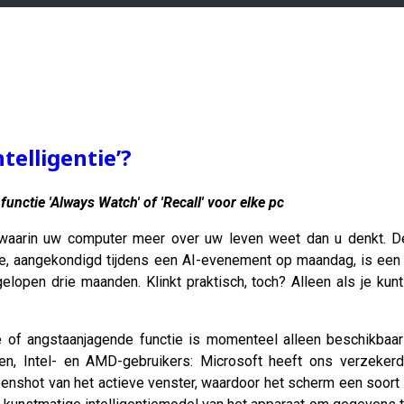
elligentie’?
functie 'Always Watch' of 'Recall' voor elke pc
aarin uw computer meer over uw leven weet dan u denkt. De 
e, aangekondigd tijdens een AI-evenement op maandag, is een te
elopen drie maanden. Klinkt praktisch, toch? Alleen als je kun
of angstaanjagende functie is momenteel alleen beschikbaa
n, Intel- en AMD-gebruikers: Microsoft heeft ons verzekerd
enshot van het actieve venster, waardoor het scherm een ​​soor