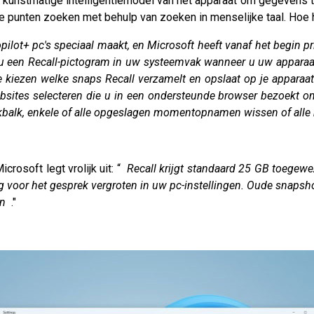
kunstmatige intelligentiemodel van het apparaat om gegevens te
e punten zoeken met behulp van zoeken in menselijke taal. Hoe h
opilot+ pc's speciaal maakt, en Microsoft heeft vanaf het begin 
 een Recall-pictogram in uw systeemvak wanneer u uw apparaat v
e kiezen welke snaps Recall verzamelt en opslaat op je apparaat
 websites selecteren die u in een ondersteunde browser bezoek
aakbalk, enkele of alle opgeslagen momentopnamen wissen of al
crosoft legt vrolijk uit: “
Recall krijgt standaard 25 GB toege
g voor het gesprek vergroten in uw pc-instellingen. Oude snap
en
."